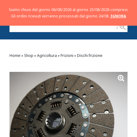
Siamo chiusi dal giorno 06/08/2026 al giorno 23/08/2026 compresi.
Gli ordini ricevuti verranno processati dal giorno 24/08.
IGNORA
ℹ
Home
»
Shop
»
Agricoltura
»
Frizioni
»
Dischi frizione