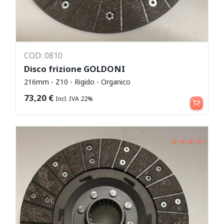
COD: 0810
Disco frizione GOLDONI
216mm - Z10 - Rigido - Organico
Aggiungi al carrello
73,20
€
Incl. IVA 22%
Valutato
su 5