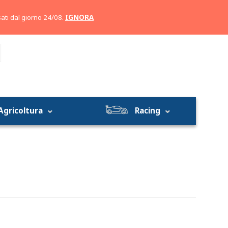
Account
Carrello
ati dal giorno 24/08.
IGNORA
Agricoltura
Racing