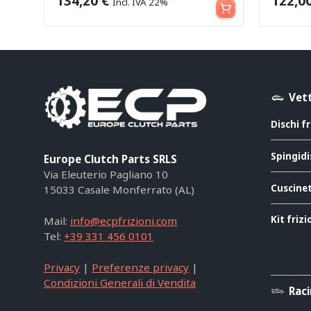
134,20
€
122,0
Incl. IVA 22%
Vett
Dischi f
Spingidi
Europe Clutch Parts SRLS
Via Eleuterio Pagliano 10
Cuscinet
15033 Casale Monferrato (AL)
Kit friz
Mail:
info@ecpfrizioni.com
Tel:
+39 331 456 0101
Privacy
|
Preferenze privacy
|
Condizioni Generali di Vendita
Rac