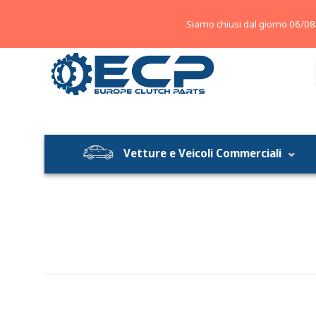
About
Contatti
Blog
Siamo chiusi dal giorno 06/08
Vetture e Veicoli Commerciali