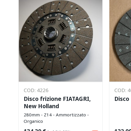
COD: 4226
COD: 
Disco frizione FIATAGRI,
Disco
New Holland
280mm - Z14 - Ammortizzato -
Organico
Aggiungi al carrello