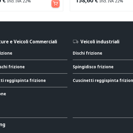
0
€
158,60
€
Incl. IVA 22%
Incl. IVA 22%
ure e Veicoli Commerciali
Veicoli industriali
rizione
Dischi frizione
schi frizione
Spingidisco frizione
ti reggispinta frizione
Cuscinetti reggispinta frizio
ione
ing