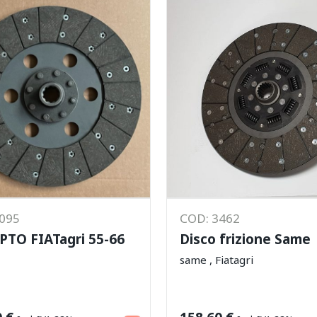
4095
COD: 3462
 PTO FIATagri 55-66
Disco frizione Same
same , Fiatagri
Aggiungi al carrello