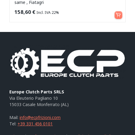
same , Fiatagri
Aggiungi al carrello
158,60
€
Incl. IVA 22%
Europe Clutch Parts SRLS
Via Eleuterio Pagliano 10
15033 Casale Monferrato (AL)
Mail:
info@ecpfrizioni.com
Tel:
+39 331 456 0101