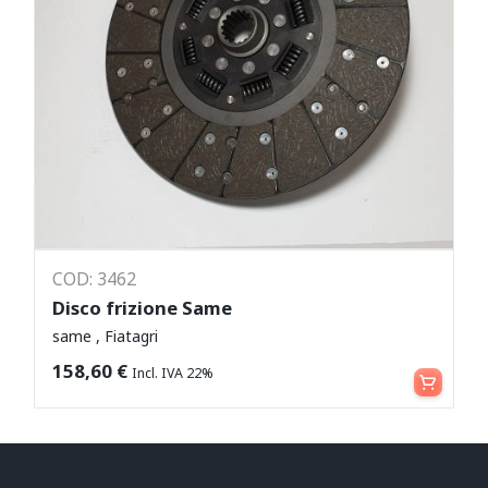
COD: 3462
Disco frizione Same
same , Fiatagri
Aggiungi al carrello
158,60
€
Incl. IVA 22%