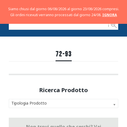
Siamo chiusi dal giorno 06/08/2026 al giorno 23/08/2026 compresi.
Gli ordini ricevuti verranno processati dal giorno 24/08.
IGNORA
ℹ
72-93
Tipologia Prodotto
Non trovi quello che cerchi? Vai