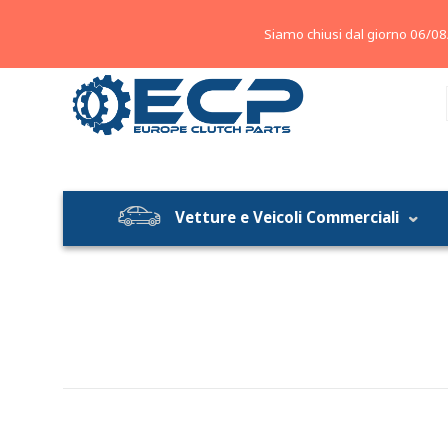
About
Contatti
Blog
Siamo chiusi dal giorno 06/08
Vetture e Veicoli Commerciali