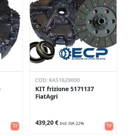
COD: KA51629000
e
KIT frizione 5171137
FiatAgri
Aggiungi al carrello
Aggiungi al carrello
439,20
€
Incl. IVA 22%