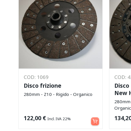
COD: 1069
COD: 
Disco frizione
Disco
New H
280mm - Z10 - Rigido - Organico
280mm -
Organi
Aggiungi al carrello
122,00
€
134,2
Incl. IVA 22%