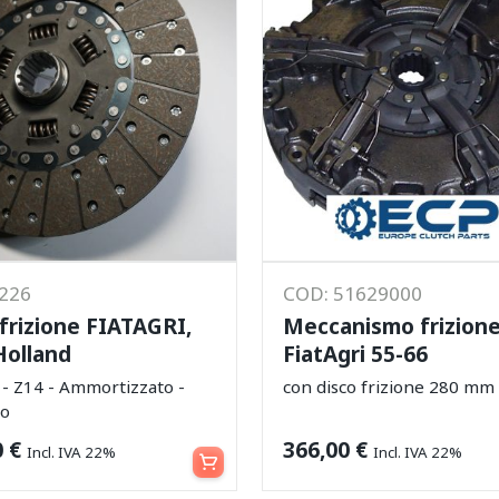
4226
COD: 51629000
 frizione FIATAGRI,
Meccanismo frizion
olland
FiatAgri 55-66
 Z14 - Ammortizzato -
con disco frizione 280 mm
co
Aggiungi al carrello
0
€
366,00
€
Incl. IVA 22%
Incl. IVA 22%