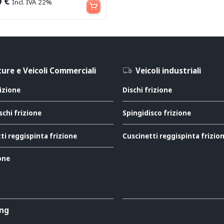
0
€
Incl. IVA 22%
ure e Veicoli Commerciali
Veicoli industriali
rizione
Dischi frizione
schi frizione
Spingidisco frizione
ti reggispinta frizione
Cuscinetti reggispinta frizio
ione
ing