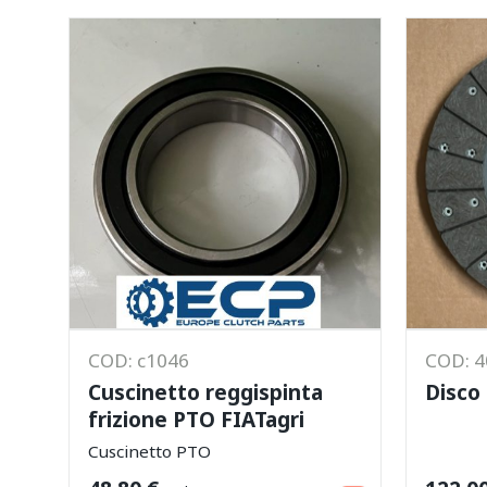
COD: c1046
COD: 
Cuscinetto reggispinta
Disco
frizione PTO FIATagri
Cuscinetto PTO
Aggiungi al carrello