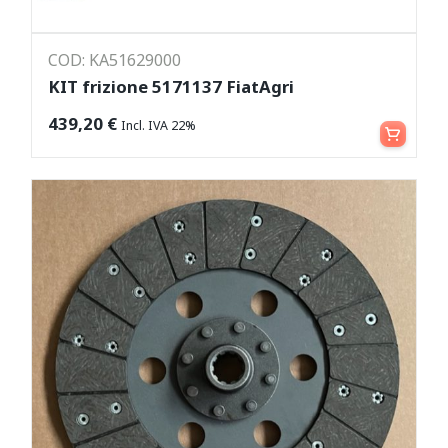
COD: KA51629000
KIT frizione 5171137 FiatAgri
Aggiungi al carrello
439,20
€
Incl. IVA 22%