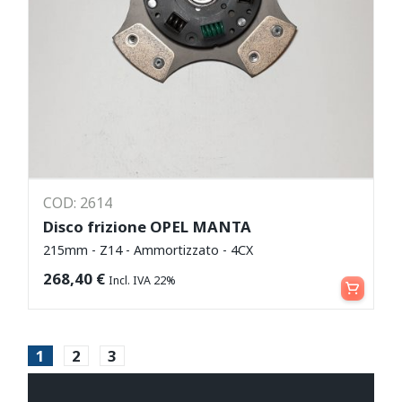
COD: 2614
Disco frizione OPEL MANTA
215mm - Z14 - Ammortizzato - 4CX
Aggiungi al carrello
268,40
€
Incl. IVA 22%
1
2
3