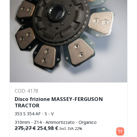
COD: 4178
Disco frizione MASSEY-FERGUSON
TRACTOR
353 S 354 AF - S - V
310mm - Z14 - Ammortizzato - Organico
Aggiungi al carrello
275,27
€
254,98
€
Incl. IVA 22%