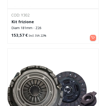
COD: Y302
Kit frizione
Diam 181mm - Z26
Leggi tutto
153,57
€
Incl. IVA 22%