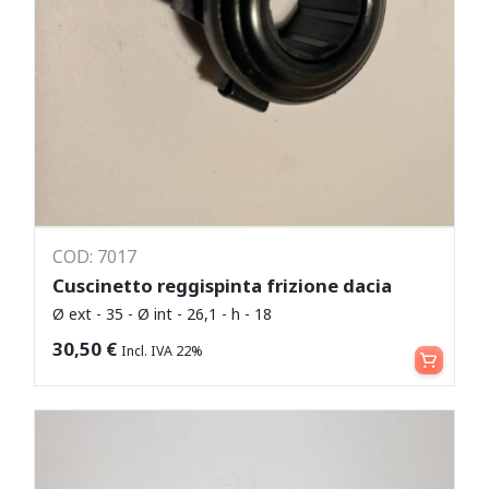
COD: 7017
Cuscinetto reggispinta frizione dacia
Ø ext - 35 - Ø int - 26,1 - h - 18
Aggiungi al carrello
30,50
€
Incl. IVA 22%