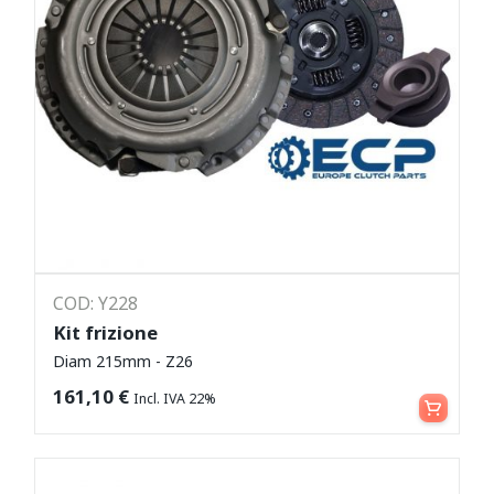
COD: Y228
Kit frizione
Diam 215mm - Z26
Leggi tutto
161,10
€
Incl. IVA 22%