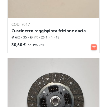
COD: 7017
Cuscinetto reggispinta frizione dacia
Ø ext - 35 - Ø int - 26,1 - h - 18
Aggiungi al carrello
30,50
€
Incl. IVA 22%