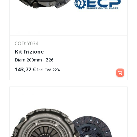
COD: Y034
Kit frizione
Diam 200mm - Z26
Leggi tutto
143,72
€
Incl. IVA 22%