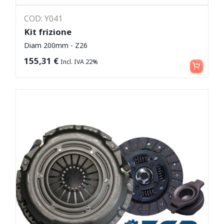
COD: Y041
Kit frizione
Diam 200mm - Z26
Leggi tutto
155,31
€
Incl. IVA 22%