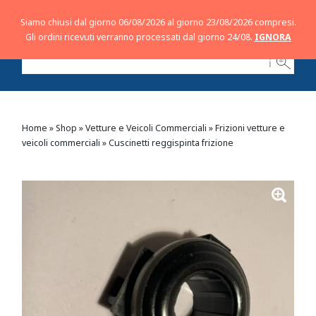
Siamo chiusi dal giorno 06/08/2026 al giorno 23/08/2026 compresi.
Gli ordini ricevuti verranno processati dal giorno 24/08.
IGNORA
ℹ
Home
»
Shop
»
Vetture e Veicoli Commerciali
»
Frizioni vetture e
veicoli commerciali
»
Cuscinetti reggispinta frizione