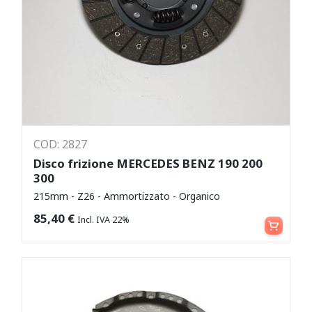
COD: 2827
Disco frizione MERCEDES BENZ 190 200
300
215mm - Z26 - Ammortizzato - Organico
Aggiungi al carrello
85,40
€
Incl. IVA 22%