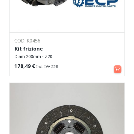
COD: K0456
Kit frizione
Diam 200mm - Z20
Leggi tutto
178,49
€
Incl. IVA 22%