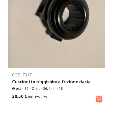
COD: 7017
Cuscinetto reggispinta frizione dacia
Ø ext - 35 - Ø int - 26,1 - h - 18
Aggiungi al carrello
30,50
€
Incl. IVA 22%