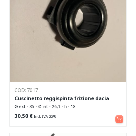
COD: 7017
Cuscinetto reggispinta frizione dacia
Ø ext - 35 - Ø int - 26,1 - h - 18
Aggiungi al carrello
30,50
€
Incl. IVA 22%