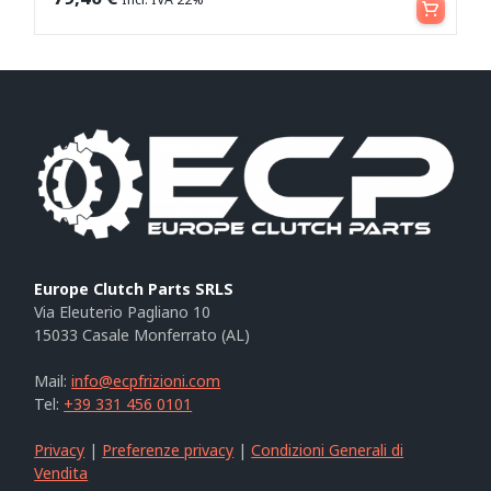
Europe Clutch Parts SRLS
Via Eleuterio Pagliano 10
15033 Casale Monferrato (AL)
Mail:
info@ecpfrizioni.com
Tel:
+39 331 456 0101
Privacy
|
Preferenze privacy
|
Condizioni Generali di
Vendita