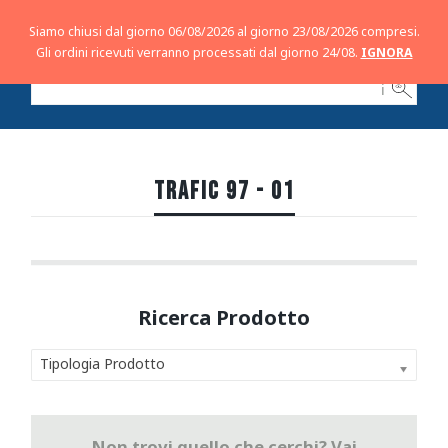
Siamo chiusi dal giorno 06/08/2026 al giorno 23/08/2026 compresi.
Gli ordini ricevuti verranno processati dal giorno 24/08.
IGNORA
ℹ
TRAFIC 97 - 01
Tipologia Prodotto
Non trovi quello che cerchi? Vai