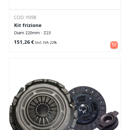
COD: Y098
Kit frizione
Diam 220mm - Z23
Leggi tutto
151,26
€
Incl. IVA 22%