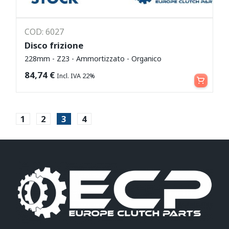
COD: 6027
Disco frizione
228mm - Z23 - Ammortizzato - Organico
Leggi tutto
84,74
€
Incl. IVA 22%
1
2
3
4