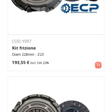
COD: Y097
Kit frizione
Diam 228mm - Z23
Leggi tutto
193,55
€
Incl. IVA 22%