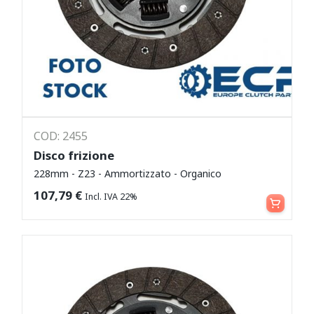
COD: 2455
Disco frizione
228mm - Z23 - Ammortizzato - Organico
Leggi tutto
107,79
€
Incl. IVA 22%