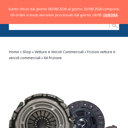
Siamo chiusi dal giorno 06/08/2026 al giorno 23/08/2026 compresi.
Gli ordini ricevuti verranno processati dal giorno 24/08.
IGNORA
ℹ
Home
»
Shop
»
Vetture e Veicoli Commerciali
»
Frizioni vetture e
veicoli commerciali
»
Kit frizione