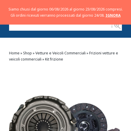
Siamo chiusi dal giorno 06/08/2026 al giorno 23/08/2026 compresi.
Gli ordini ricevuti verranno processati dal giorno 24/08.
IGNORA
ℹ
Home
»
Shop
»
Vetture e Veicoli Commerciali
»
Frizioni vetture e
veicoli commerciali
»
Kit frizione