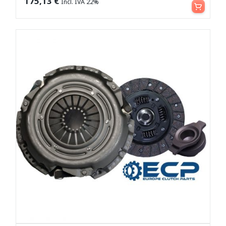
175,13
€
Incl. IVA 22%