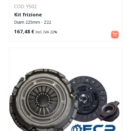
COD: Y502
Kit frizione
Diam 225mm - Z22
Leggi tutto
167,48
€
Incl. IVA 22%