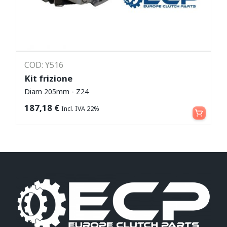
COD: Y516
Kit frizione
Diam 205mm - Z24
Leggi tutto
187,18
€
Incl. IVA 22%