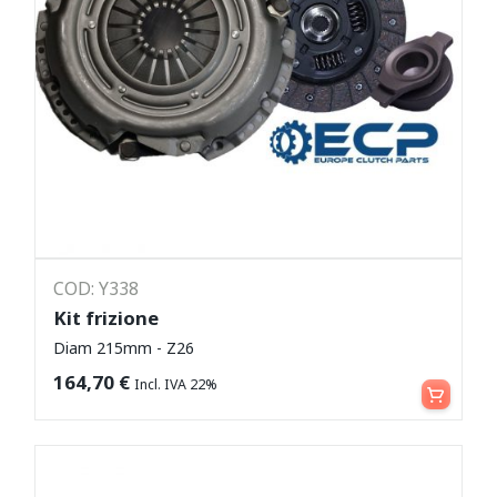
COD: Y338
Kit frizione
Diam 215mm - Z26
Aggiungi al carrello
164,70
€
Incl. IVA 22%