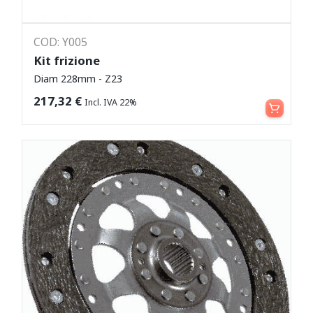
COD: Y005
Kit frizione
Diam 228mm - Z23
Leggi tutto
217,32
€
Incl. IVA 22%