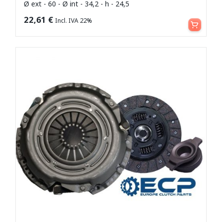
Ø ext - 60 - Ø int - 34,2 - h - 24,5
Aggiungi al carrello
22,61
€
Incl. IVA 22%