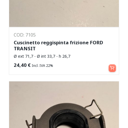
COD: 7105
Cuscinetto reggispinta frizione FORD
TRANSIT
Ø ext 71,7 - Ø int 33,7 - h 26,7
Aggiungi al carrello
24,40
€
Incl. IVA 22%