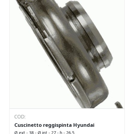
COD:
Cuscinetto reggispinta Hyundai
Ø ext - 38 - Ø int - 27 - h - 26,5