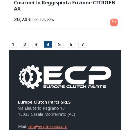
Cuscinetto Reggispinta Frizione CITROEN
AX
Aggiungi al carrello
20,74
€
Incl. IVA 22%
1
2
3
4
5
6
7
Europe Clutch Parts SRLS
Via Eleuterio Pagliano 10
15033 Casale Monferrato (AL)
Mail:
info@ecpfrizioni.com