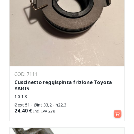
COD: 7111
Cuscinetto reggispinta frizione Toyota
YARIS
1.0 1.3
Øext 51 - Øint 33,2 - h22,3
Aggiungi al carrello
24,40
€
Incl. IVA 22%