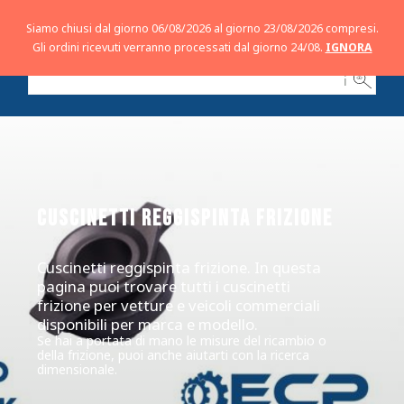
Siamo chiusi dal giorno 06/08/2026 al giorno 23/08/2026 compresi.
Gli ordini ricevuti verranno processati dal giorno 24/08.
IGNORA
ℹ
CUSCINETTI REGGISPINTA FRIZIONE
Cuscinetti reggispinta frizione. In questa
pagina puoi trovare tutti i cuscinetti
frizione per vetture e veicoli commerciali
disponibili per marca e modello.
Se hai a portata di mano le misure del ricambio o
della frizione, puoi anche aiutarti con la ricerca
dimensionale.