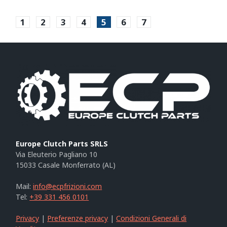
1
2
3
4
5
6
7
Europe Clutch Parts SRLS
Via Eleuterio Pagliano 10
15033 Casale Monferrato (AL)
Mail:
info@ecpfrizioni.com
Tel:
+39 331 456 0101
Privacy
|
Preferenze privacy
|
Condizioni Generali di