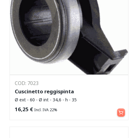
COD: 7023
Cuscinetto reggispinta
Ø ext - 60 - Ø int - 34,6 - h - 35
Leggi tutto
16,25
€
Incl. IVA 22%