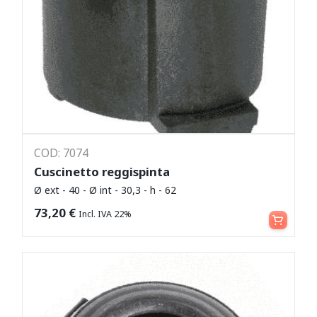
COD: 7074
Cuscinetto reggispinta
Ø ext - 40 - Ø int - 30,3 - h - 62
Leggi tutto
73,20
€
Incl. IVA 22%