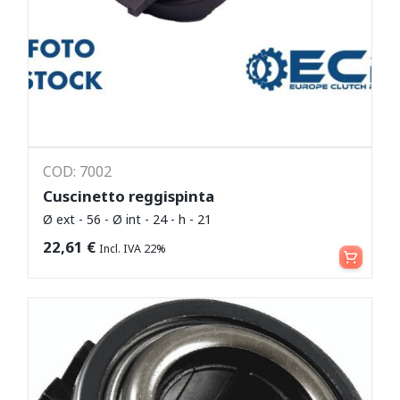
COD: 7002
Cuscinetto reggispinta
Ø ext - 56 - Ø int - 24 - h - 21
Leggi tutto
22,61
€
Incl. IVA 22%