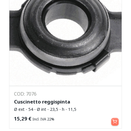
COD: 7076
Cuscinetto reggispinta
Ø ext - 54 - Ø int - 23,5 - h - 11,5
Leggi tutto
15,29
€
Incl. IVA 22%