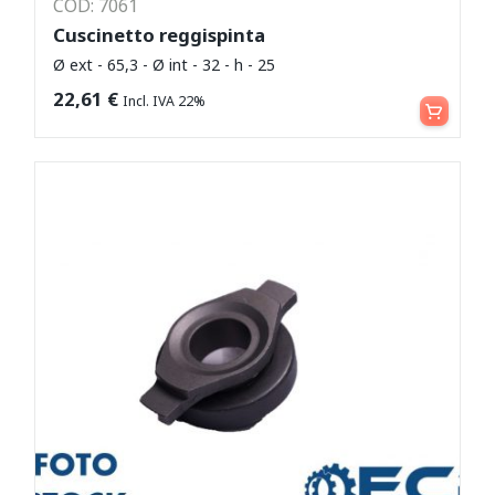
COD: 7061
Cuscinetto reggispinta
Ø ext - 65,3 - Ø int - 32 - h - 25
Leggi tutto
22,61
€
Incl. IVA 22%