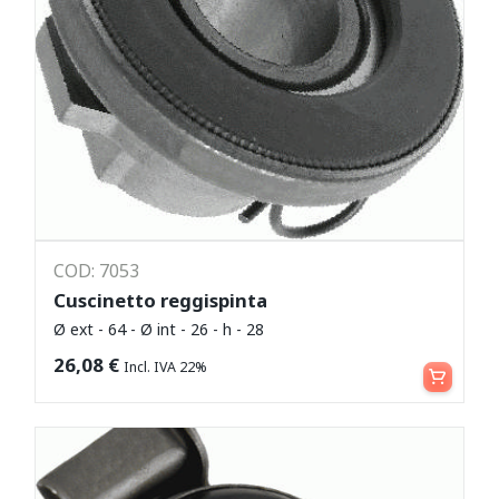
COD: 7053
Cuscinetto reggispinta
Ø ext - 64 - Ø int - 26 - h - 28
Leggi tutto
26,08
€
Incl. IVA 22%