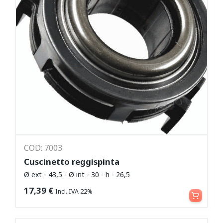
COD: 7003
Cuscinetto reggispinta
Ø ext - 43,5 - Ø int - 30 - h - 26,5
Leggi tutto
17,39
€
Incl. IVA 22%