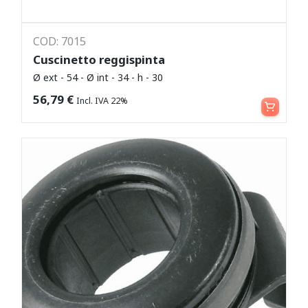
COD: 7015
Cuscinetto reggispinta
Ø ext - 54 - Ø int - 34 - h - 30
Leggi tutto
56,79
€
Incl. IVA 22%