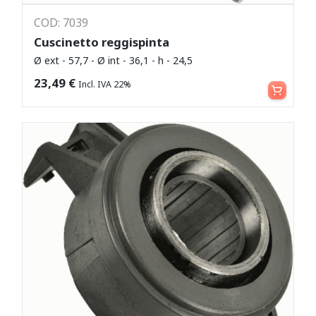
COD: 7039
Cuscinetto reggispinta
Ø ext - 57,7 - Ø int - 36,1 - h - 24,5
Leggi tutto
23,49
€
Incl. IVA 22%