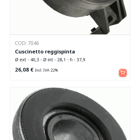
COD: 7046
Cuscinetto reggispinta
Ø ext - 40,3 - Ø int - 28,1 - h - 37,9
Leggi tutto
26,08
€
Incl. IVA 22%