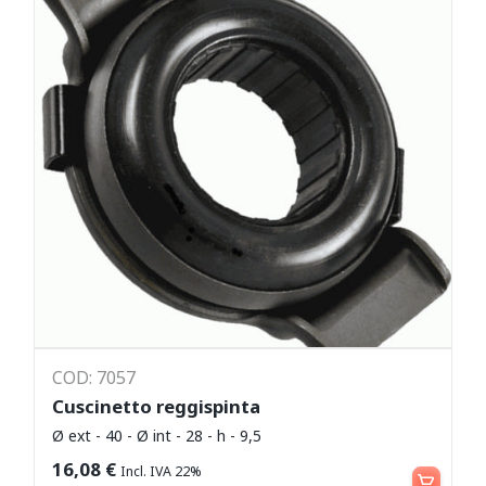
COD: 7057
Cuscinetto reggispinta
Ø ext - 40 - Ø int - 28 - h - 9,5
Leggi tutto
16,08
€
Incl. IVA 22%