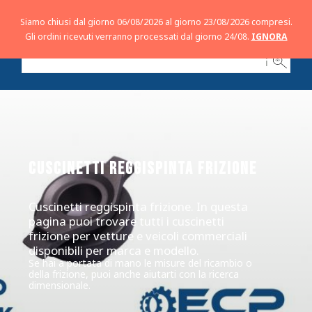
Siamo chiusi dal giorno 06/08/2026 al giorno 23/08/2026 compresi.
Gli ordini ricevuti verranno processati dal giorno 24/08.
IGNORA
ℹ
CUSCINETTI REGGISPINTA FRIZIONE
Cuscinetti reggispinta frizione. In questa
pagina puoi trovare tutti i cuscinetti
frizione per vetture e veicoli commerciali
disponibili per marca e modello.
Se hai a portata di mano le misure del ricambio o
della frizione, puoi anche aiutarti con la ricerca
dimensionale.