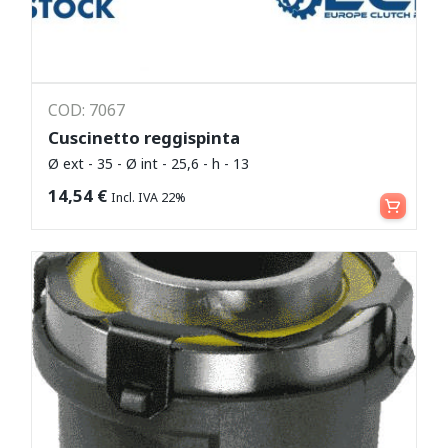
COD: 7067
Cuscinetto reggispinta
Ø ext - 35 - Ø int - 25,6 - h - 13
Leggi tutto
14,54
€
Incl. IVA 22%