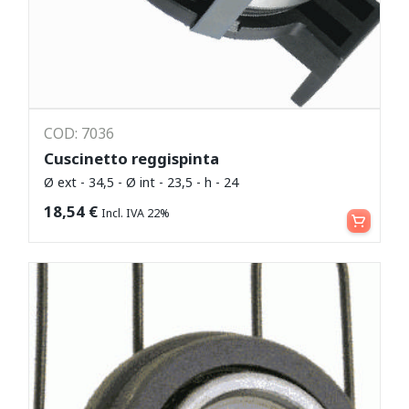
COD: 7036
Cuscinetto reggispinta
Ø ext - 34,5 - Ø int - 23,5 - h - 24
Aggiungi al carrello
18,54
€
Incl. IVA 22%