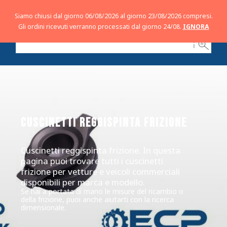
Siamo chiusi dal giorno 06/08/2026 al giorno 23/08/2026 compresi.
Gli ordini ricevuti verranno processati dal giorno 24/08.
IGNORA
ℹ
CUSCINETTI REGGISPINTA FRIZIONE
Cuscinetti reggispinta frizione. In questa
pagina puoi trovare tutti i cuscinetti
frizione per vetture e veicoli commerciali
disponibili per marca e modello.
Se hai a portata di mano le misure del ricambio o
della frizione, puoi anche aiutarti con la ricerca
dimensionale.