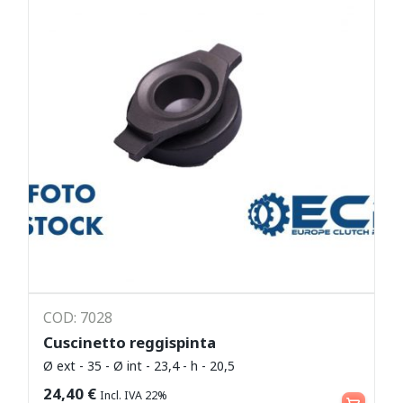
COD: 7028
Cuscinetto reggispinta
Ø ext - 35 - Ø int - 23,4 - h - 20,5
Aggiungi al carrello
24,40
€
Incl. IVA 22%