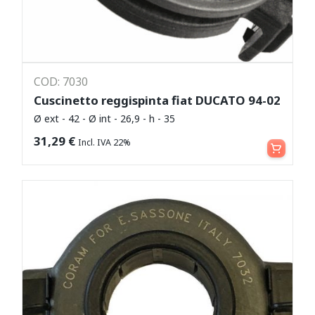
COD: 7030
Cuscinetto reggispinta fiat DUCATO 94-02
Ø ext - 42 - Ø int - 26,9 - h - 35
Aggiungi al carrello
31,29
€
Incl. IVA 22%