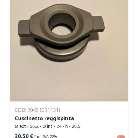
COD: 7043 (CR1131)
Cuscinetto reggispinta
Ø ext - 56,2 - Ø int - 24 - h - 20,5
Aggiungi al carrello
30,50
€
Incl. IVA 22%