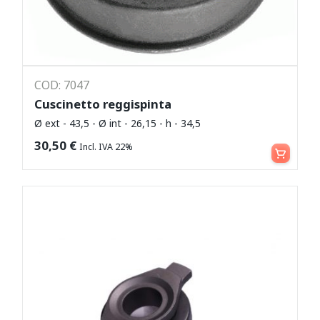
COD: 7047
Cuscinetto reggispinta
Ø ext - 43,5 - Ø int - 26,15 - h - 34,5
Aggiungi al carrello
30,50
€
Incl. IVA 22%