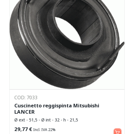
COD: 7033
Cuscinetto reggispinta Mitsubishi
LANCER
Ø ext - 51,5 - Ø int - 32 - h - 21,5
Aggiungi al carrello
29,77
€
Incl. IVA 22%