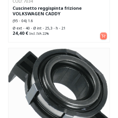
COD: 7034
Cuscinetto reggispinta frizione
VOLKSWAGEN CADDY
(95 - 04) 1.6
Ø ext - 40 - Ø int - 25,3 - h - 21
Aggiungi al carrello
24,40
€
Incl. IVA 22%