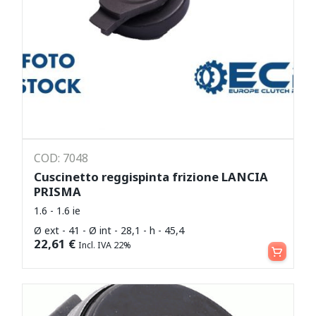
COD: 7048
Cuscinetto reggispinta frizione LANCIA
PRISMA
1.6 - 1.6 ie
Ø ext - 41 - Ø int - 28,1 - h - 45,4
Aggiungi al carrello
22,61
€
Incl. IVA 22%