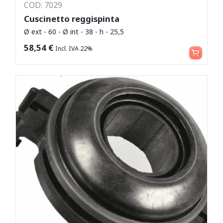
COD: 7029
Cuscinetto reggispinta
Ø ext - 60 - Ø int - 38 - h - 25,5
Aggiungi al carrello
58,54
€
Incl. IVA 22%