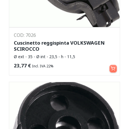
COD: 7026
Cuscinetto reggispinta VOLKSWAGEN
SCIROCCO
Ø ext - 35 - Ø int - 23,5 - h - 11,5
Aggiungi al carrello
23,77
€
Incl. IVA 22%