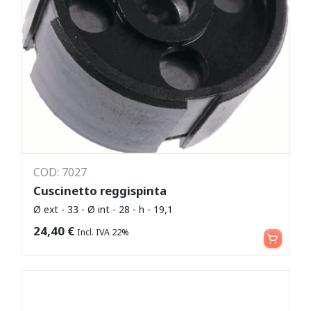
COD: 7027
Cuscinetto reggispinta
Ø ext - 33 - Ø int - 28 - h - 19,1
Aggiungi al carrello
24,40
€
Incl. IVA 22%