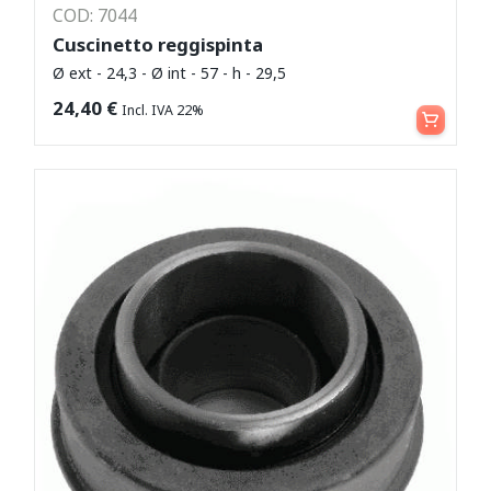
COD: 7044
Cuscinetto reggispinta
Ø ext - 24,3 - Ø int - 57 - h - 29,5
Aggiungi al carrello
24,40
€
Incl. IVA 22%