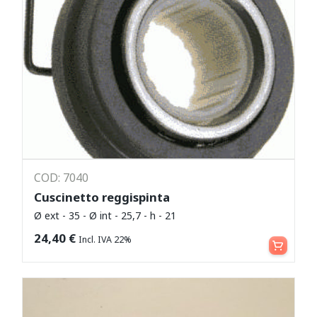
COD: 7040
Cuscinetto reggispinta
Ø ext - 35 - Ø int - 25,7 - h - 21
Aggiungi al carrello
24,40
€
Incl. IVA 22%