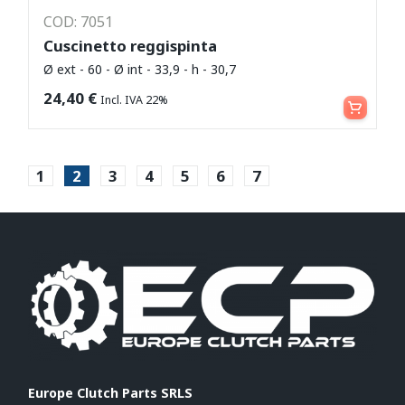
COD: 7051
Cuscinetto reggispinta
Ø ext - 60 - Ø int - 33,9 - h - 30,7
Aggiungi al carrello
24,40
€
Incl. IVA 22%
1
2
3
4
5
6
7
Europe Clutch Parts SRLS