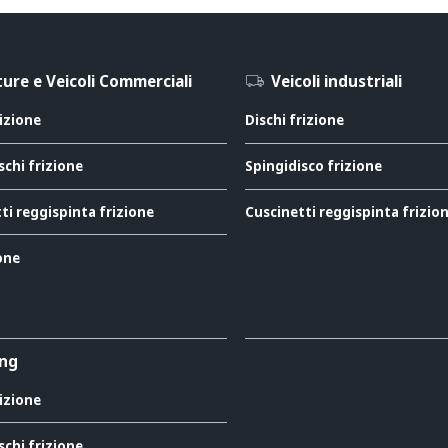
ure e Veicoli Commerciali
Veicoli industriali
rizione
Dischi frizione
schi frizione
Spingidisco frizione
ti reggispinta frizione
Cuscinetti reggispinta frizio
ione
ing
rizione
schi frizione