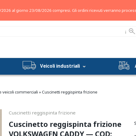
/2026 al giorno 23/08/2026 compresi. Gli ordini ricevuti verranno process
ℹ
Veicoli industriali
 e veicoli commerciali
»
Cuscinetti reggispinta frizione
Cuscinetti reggispinta frizione
Cuscinetto reggispinta frizione
VOLKSWAGEN CADDY — COD: