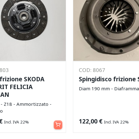
2803
COD: 8067
 frizione SKODA
Spingidisco frizione
IT FELICIA
Diam 190 mm - Diaframma
MAN
 Z18 - Ammortizzato -
co
Aggiungi al carrello
€
122,00
€
Incl. IVA 22%
Incl. IVA 22%