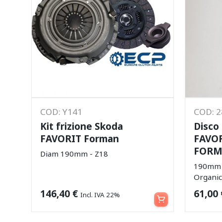
COD: Y141
COD: 
Kit frizione Skoda
Disco
FAVORIT Forman
FAVOR
FOR
Diam 190mm - Z18
190mm -
Organi
Leggi tutto
146,40
€
61,00
Incl. IVA 22%