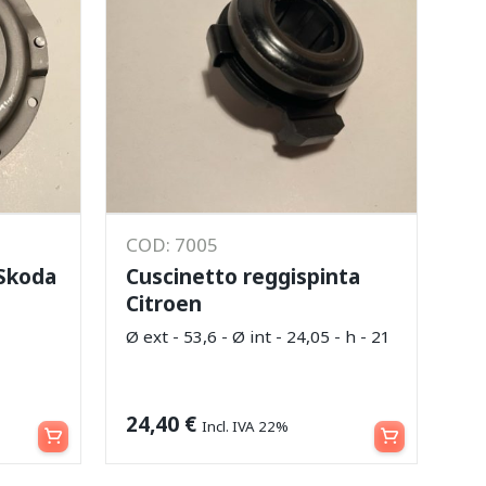
COD: 7005
 Skoda
Cuscinetto reggispinta
Citroen
Ø ext - 53,6 - Ø int - 24,05 - h - 21
Aggiungi al carrello
Aggiungi al carrello
24,40
€
Incl. IVA 22%