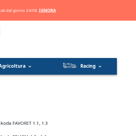
Account
Carrello
ati dal giorno 24/08.
IGNORA
Agricoltura
Racing
Skoda FAVORIT 1.1, 1.3