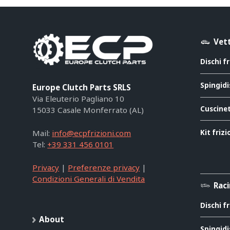
Vett
Dischi f
Spingidi
Europe Clutch Parts SRLS
Via Eleuterio Pagliano 10
Cuscinet
15033 Casale Monferrato (AL)
Kit friz
Mail:
info@ecpfrizioni.com
Tel:
+39 331 456 0101
Privacy
|
Preferenze privacy
|
Condizioni Generali di Vendita
Rac
Dischi f
About
Spingidi