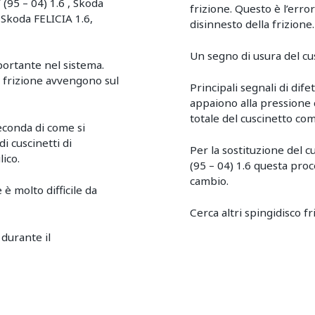
95 – 04) 1.6 , Skoda
frizione. Questo è l’erro
 Skoda FELICIA 1.6,
disinnesto della frizione.
Un segno di usura del cusc
portante nel sistema.
di frizione avvengono sul
Principali segnali di dif
appaiono alla pressione 
totale del cuscinetto co
seconda di come si
di cuscinetti di
Per la sostituzione del
lico.
(95 – 04) 1.6 questa pro
cambio.
 è molto difficile da
Cerca altri spingidisco f
durante il