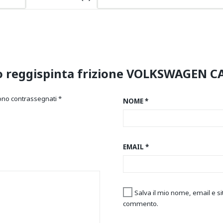
o reggispinta frizione VOLKSWAGEN CA
sono contrassegnati
*
NOME
*
EMAIL
*
Salva il mio nome, email e s
commento.