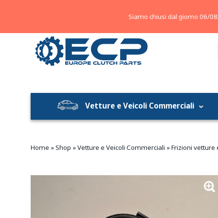
About
Contatti
Blog
Siamo chiusi dal giorno 06/08
Vetture e Veicoli Commerciali
Home
»
Shop
»
Vetture e Veicoli Commerciali
»
Frizioni vetture