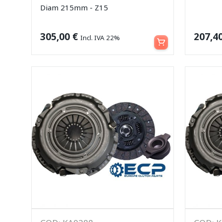
Diam 215mm - Z15
Aggiungi al carrello
305,00
€
207,4
Incl. IVA 22%