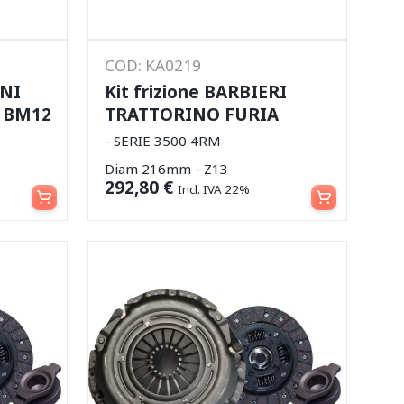
COD: KA0219
INI
Kit frizione BARBIERI
 BM12
TRATTORINO FURIA
- SERIE 3500 4RM
Diam 216mm - Z13
Aggiungi al carrello
Aggiungi al carrello
292,80
€
Incl. IVA 22%