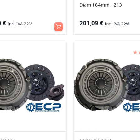
Diam 184mm - Z13
Aggiungi al carrello
0
€
201,09
€
Incl. IVA 22%
Incl. IVA 22%
Va