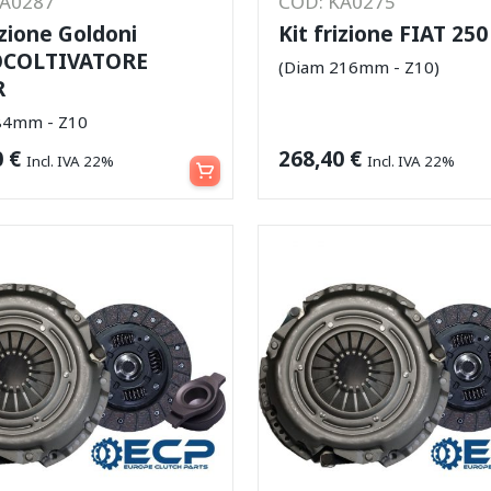
KA0287
COD: KA0275
izione Goldoni
Kit frizione FIAT 250
COLTIVATORE
(Diam 216mm - Z10)
R
84mm - Z10
Aggiungi al carrello
0
€
268,40
€
Incl. IVA 22%
Incl. IVA 22%