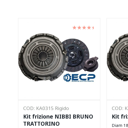
Valutato
su 5
COD: KA0315 Rigido
COD: 
Kit frizione NIBBI BRUNO
Kit f
TRATTORINO
Diam 1