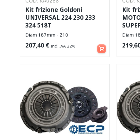
COD: KA0288
COD: 
Kit frizione Goldoni
Kit fr
UNIVERSAL 224 230 233
MOTO
324 518T
SUPE
Diam 187mm - Z10
Diam 1
Aggiungi al carrello
207,40
€
219,6
Incl. IVA 22%