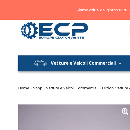
About
Contatti
Blog
Siamo chiusi dal giorno 06/08
Vetture e Veicoli Commerciali
Home
»
Shop
»
Vetture e Veicoli Commerciali
»
Frizioni vetture