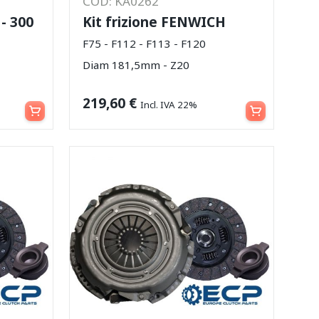
COD: KA0262
 - 300
Kit frizione FENWICH
F75 - F112 - F113 - F120
Diam 181,5mm - Z20
Aggiungi al carrello
Aggiungi al carrello
219,60
€
Incl. IVA 22%