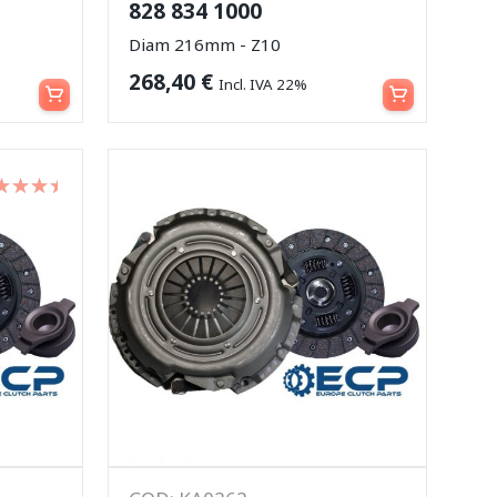
828 834 1000
Diam 216mm - Z10
Leggi tutto
Aggiungi al carrello
268,40
€
Incl. IVA 22%
lutato
su 5