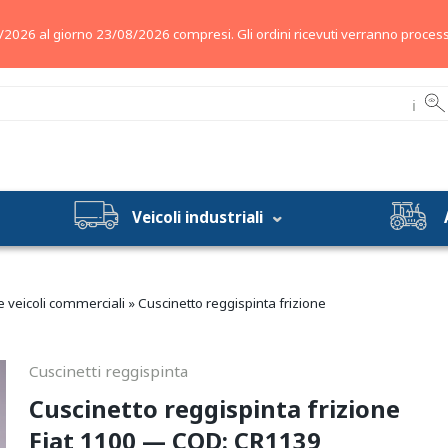
/2026 al giorno 23/08/2026 compresi. Gli ordini ricevuti verranno process
ℹ
Veicoli industriali
 e veicoli commerciali
»
Cuscinetto reggispinta frizione
Cuscinetti reggispinta
Cuscinetto reggispinta frizione
Fiat 1100 — COD: CR1139