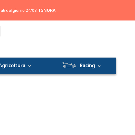
Account
Carrello
ati dal giorno 24/08.
IGNORA
Agricoltura
Racing