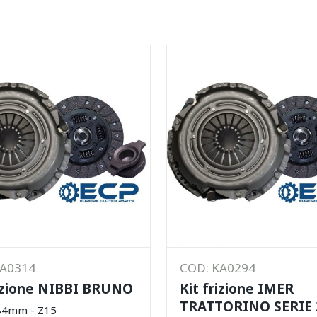
KA0314
COD: KA0294
rizione NIBBI BRUNO
Kit frizione IMER
TRATTORINO SERIE 
84mm - Z15