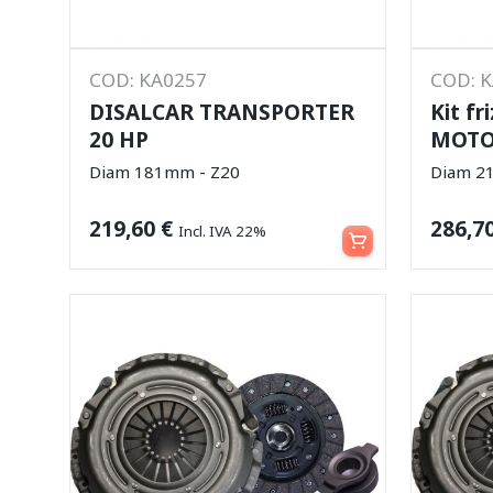
COD: KA0257
COD: 
DISALCAR TRANSPORTER
Kit f
20 HP
MOTO
Diam 181mm - Z20
Diam 2
Aggiungi al carrello
219,60
€
286,7
Incl. IVA 22%