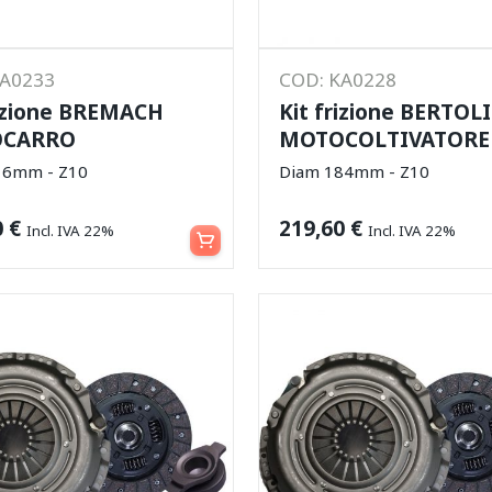
KA0233
COD: KA0228
rizione BREMACH
Kit frizione BERTOL
CARRO
MOTOCOLTIVATORE
16mm - Z10
Diam 184mm - Z10
Aggiungi al carrello
0
€
219,60
€
Incl. IVA 22%
Incl. IVA 22%