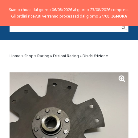
Siamo chiusi dal giorno 06/08/2026 al giorno 23/08/2026 compresi.
Gli ordini ricevuti verranno processati dal giorno 24/08.
IGNORA
ℹ
Home
»
Shop
»
Racing
»
Frizioni Racing
»
Dischi frizione