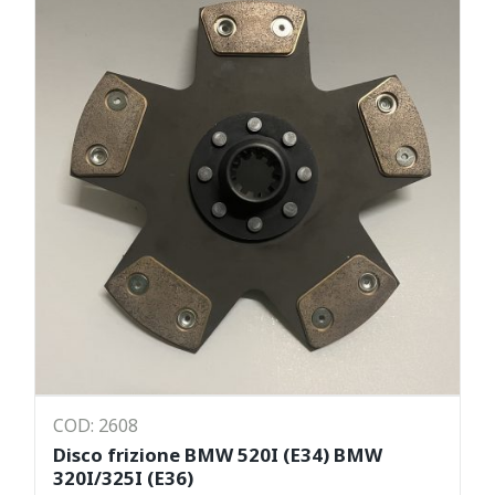
COD: 2608
Disco frizione BMW 520I (E34) BMW
320I/325I (E36)