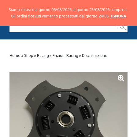
Siamo chiusi dal giorno 06/08/2026 al giorno 23/08/2026 compresi.
Gli ordini ricevuti verranno processati dal giorno 24/08.
IGNORA
ℹ
Home
»
Shop
»
Racing
»
Frizioni Racing
»
Dischi frizione