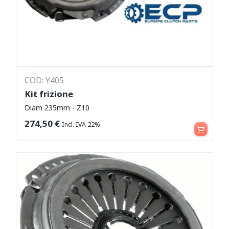
COD: Y405
Kit frizione
Diam 235mm - Z10
Aggiungi al carrello
274,50
€
Incl. IVA 22%