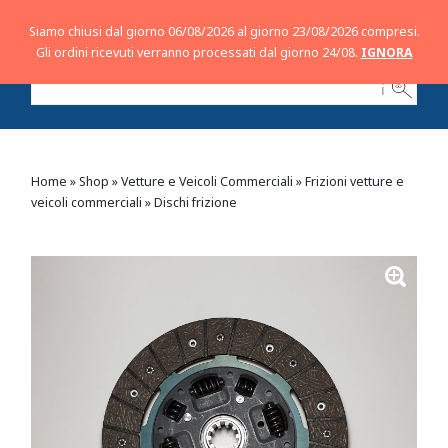
Siamo chiusi dal giorno 06/08/2026 al giorno 23/08/2026 compresi.
Gli ordini ricevuti verranno processati dal giorno 24/08.
IGNORA
ℹ
Home
»
Shop
»
Vetture e Veicoli Commerciali
»
Frizioni vetture e
veicoli commerciali
»
Dischi frizione