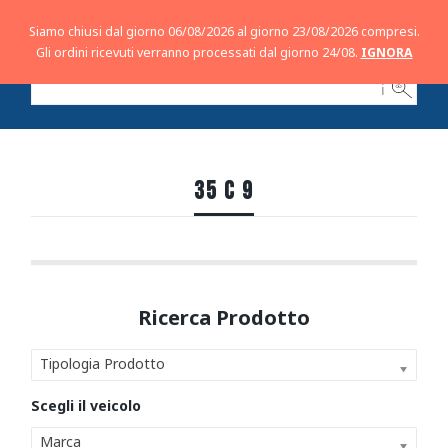
Siamo chiusi dal giorno 06/08/2026 al giorno 23/08/2026 compresi.
Gli ordini ricevuti verranno processati dal giorno 24/08.
IGNORA
ℹ
35 C 9
Tipologia Prodotto
Marca