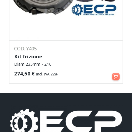
COD: Y405
Kit frizione
Diam 235mm - Z10
Aggiungi al carrello
274,50
€
Incl. IVA 22%