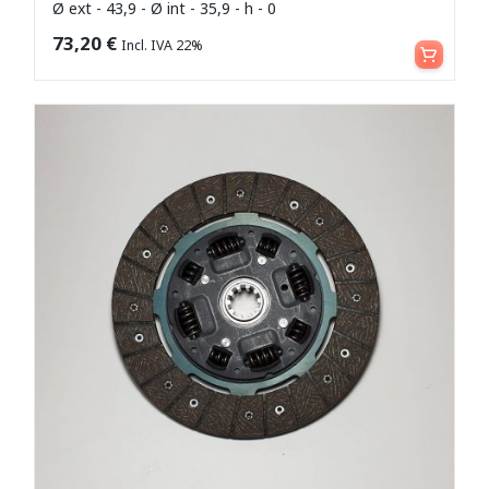
Ø ext - 43,9 - Ø int - 35,9 - h - 0
Aggiungi al carrello
73,20
€
Incl. IVA 22%