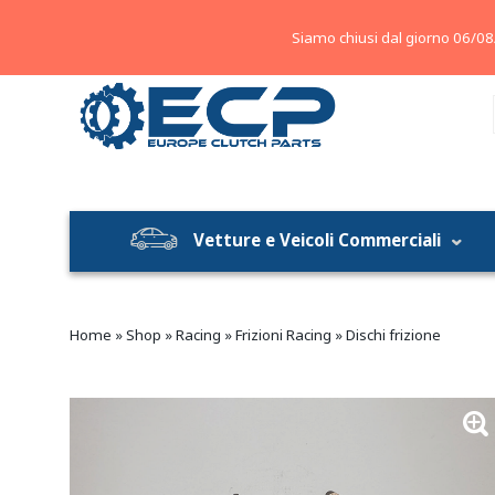
About
Contatti
Blog
Siamo chiusi dal giorno 06/08
Vetture e Veicoli Commerciali
Home
»
Shop
»
Racing
»
Frizioni Racing
»
Dischi frizione