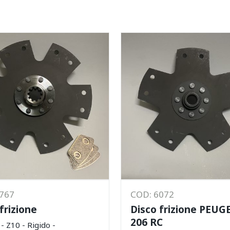
2767
COD: 6072
frizione
Disco frizione PEUG
206 RC
 Z10 - Rigido -