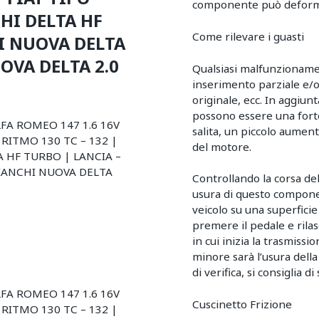
componente può deformars
HI DELTA HF
Come rilevare i guasti
I NUOVA DELTA
OVA DELTA 2.0
Qualsiasi malfunzioname
inserimento parziale e/o 
originale, ecc. In aggiunt
possono essere una forte
ALFA ROMEO 147 1.6 16V
salita, un piccolo aument
 RITMO 130 TC – 132 |
del motore.
A HF TURBO | LANCIA –
BIANCHI NUOVA DELTA
Controllando la corsa del 
usura di questo componen
veicolo su una superficie
premere il pedale e ril
in cui inizia la trasmiss
minore sarà l’usura della
di verifica, si consiglia 
ALFA ROMEO 147 1.6 16V
Cuscinetto Frizione
 RITMO 130 TC – 132 |