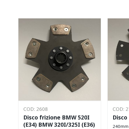
COD: 2608
COD: 
Disco frizione BMW 520I
Disco 
(E34) BMW 320I/325I (E36)
240mm -