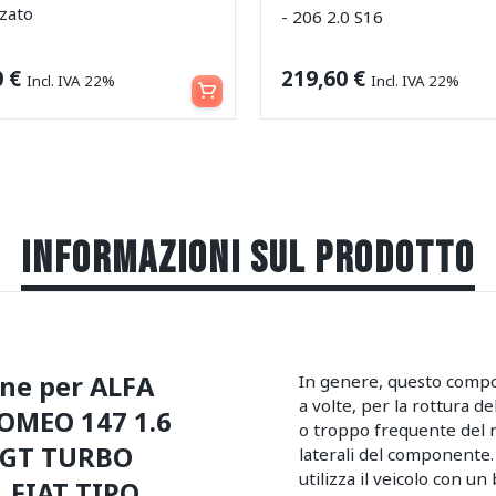
zzato
- 206 2.0 S16
Aggiungi al carrello
0
€
219,60
€
Incl. IVA 22%
Incl. IVA 22%
INFORMAZIONI SUL PRODOTTO
one per ALFA
In genere, questo compo
a volte, per la rottura de
ROMEO 147 1.6
o troppo frequente del r
O GT TURBO
laterali del componente.
utilizza il veicolo con un
| FIAT TIPO