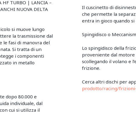
A HF TURBO | LANCIA –
Il cuscinetto di disinnes
BIANCHI NUOVA DELTA
che permette la separazi
entra in gioco quando si
gricolo si muove lungo
Spingidisco o Meccanism
ttere la trasmissione dal
 le fasi di manovra del
Lo spingidisco della friz
ata. Si tratta di un
proveniente dal motore a
rotegge i componenti
scollegando il volano e l
izzato in metallo
frizione.
Cerca altri dischi per ap
prodotto/racing/frizioni-
nte dopo 80.000 e
uida individuale, dal
n cui si utilizza il