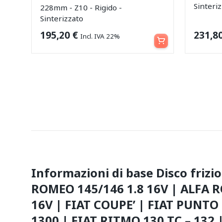
Sinteri
228mm - Z10 - Rigido -
Sinterizzato
Aggiungi al carrello
195,20
€
231,8
Incl. IVA 22%
Informazioni di base Disco frizi
ROMEO 145/146 1.8 16V | ALFA 
16V | FIAT COUPE’ | FIAT PUNT
1300 | FIAT RITMO 130 TC – 132 