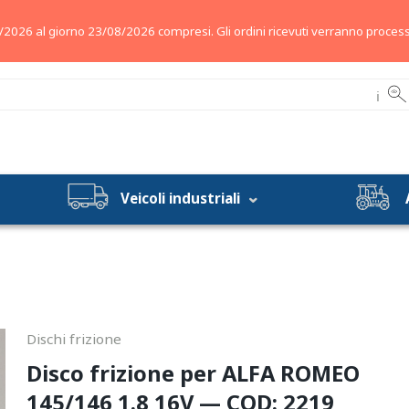
/2026 al giorno 23/08/2026 compresi. Gli ordini ricevuti verranno process
ℹ
Veicoli industriali
Dischi frizione
Disco frizione per ALFA ROMEO
145/146 1.8 16V — COD: 2219