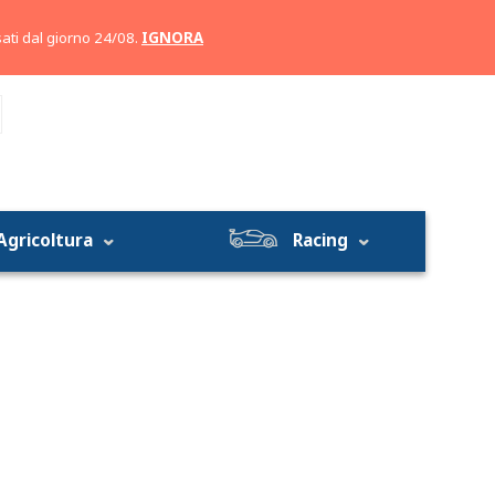
Account
Carrello
ati dal giorno 24/08.
IGNORA
Agricoltura
Racing