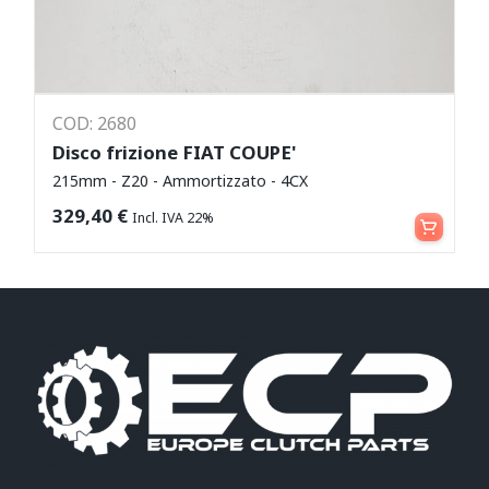
COD: 2680
Disco frizione FIAT COUPE'
215mm - Z20 - Ammortizzato - 4CX
Aggiungi al carrello
329,40
€
Incl. IVA 22%