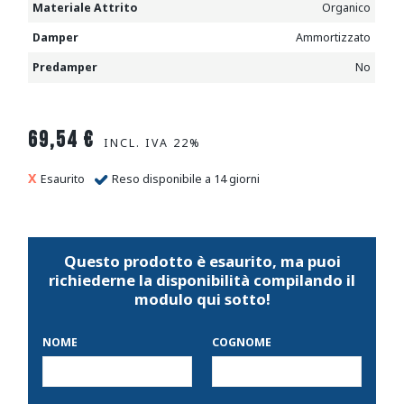
Materiale Attrito
Organico
Damper
Ammortizzato
Predamper
No
69,54
€
INCL. IVA 22%
Esaurito
Reso disponibile a 14 giorni
Questo prodotto è esaurito, ma puoi
richiederne la disponibilità compilando il
modulo qui sotto!
NOME
COGNOME