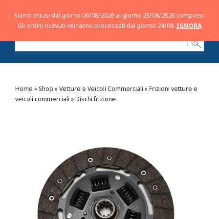
Siamo chiusi dal giorno 06/08/2026 al giorno 23/08/2026 compresi.
Gli ordini ricevuti verranno processati dal giorno 24/08.
IGNORA
ℹ
Home
»
Shop
»
Vetture e Veicoli Commerciali
»
Frizioni vetture e
veicoli commerciali
»
Dischi frizione