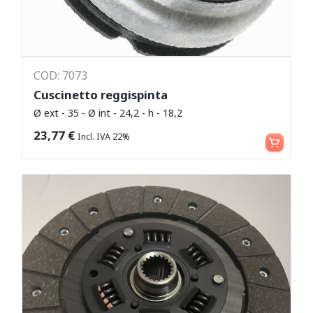
COD: 7073
Cuscinetto reggispinta
Ø ext - 35 - Ø int - 24,2 - h - 18,2
Aggiungi al carrello
23,77
€
Incl. IVA 22%