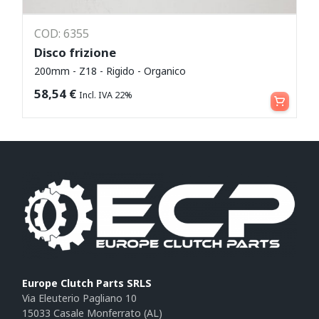
COD: 6355
Disco frizione
200mm - Z18 - Rigido - Organico
Leggi tutto
58,54
€
Incl. IVA 22%
Europe Clutch Parts SRLS
Via Eleuterio Pagliano 10
15033 Casale Monferrato (AL)