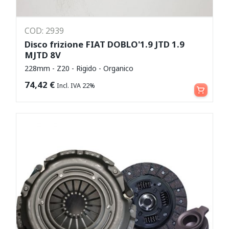
COD: 2939
Disco frizione FIAT DOBLO'1.9 JTD 1.9
MJTD 8V
228mm - Z20 - Rigido - Organico
Aggiungi al carrello
74,42
€
Incl. IVA 22%