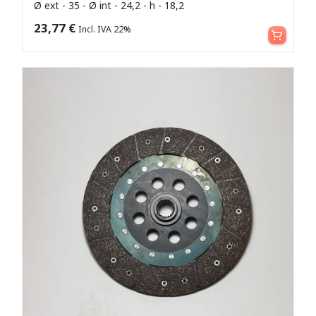
Ø ext - 35 - Ø int - 24,2 - h - 18,2
Aggiungi al carrello
23,77
€
Incl. IVA 22%