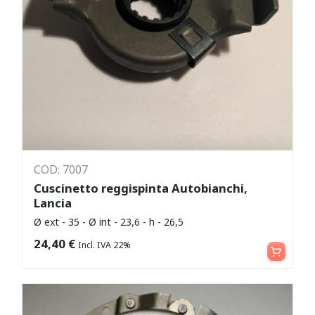
COD: 7007
Cuscinetto reggispinta Autobianchi,
Lancia
Ø ext - 35 - Ø int - 23,6 - h - 26,5
Aggiungi al carrello
24,40
€
Incl. IVA 22%