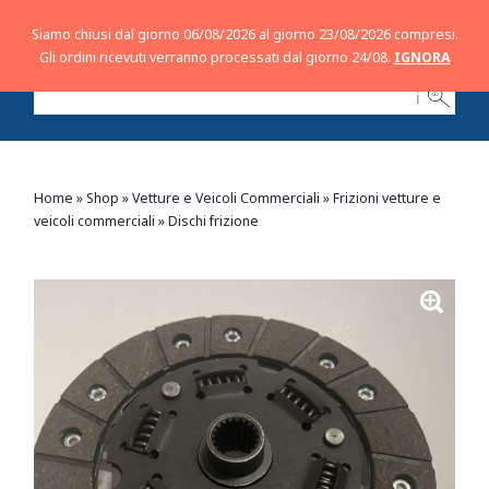
Siamo chiusi dal giorno 06/08/2026 al giorno 23/08/2026 compresi.
Gli ordini ricevuti verranno processati dal giorno 24/08.
IGNORA
ℹ
Home
»
Shop
»
Vetture e Veicoli Commerciali
»
Frizioni vetture e
veicoli commerciali
»
Dischi frizione