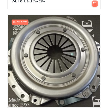
Aggiungi al carrello
74,18
€
Incl. IVA 22%
In offerta!