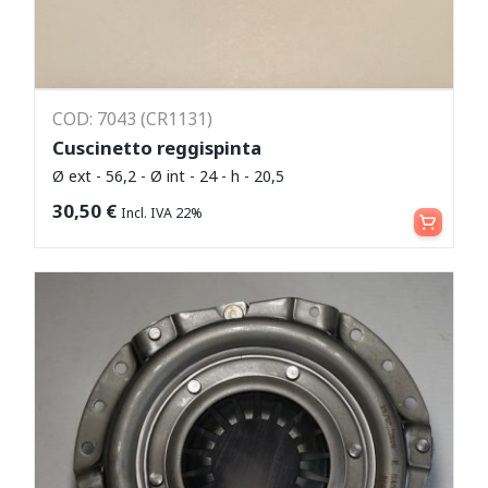
COD: 7043 (CR1131)
Cuscinetto reggispinta
Ø ext - 56,2 - Ø int - 24 - h - 20,5
Aggiungi al carrello
30,50
€
Incl. IVA 22%