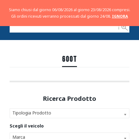
Siamo chiusi dal giorno 06/08/2026 al giorno 23/08/2026 compresi.
Gli ordini ricevuti verranno processati dal giorno 24/08.
IGNORA
ℹ
600T
Tipologia Prodotto
Marca