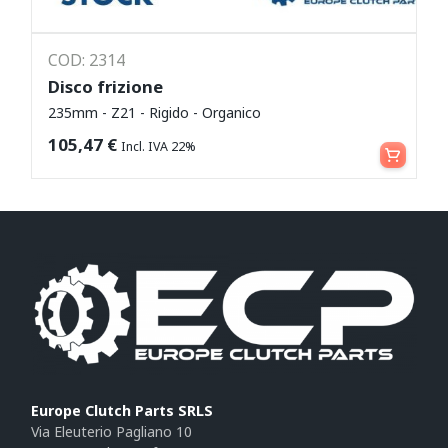
COD: 2314
Disco frizione
235mm - Z21 - Rigido - Organico
Leggi tutto
105,47
€
Incl. IVA 22%
Europe Clutch Parts SRLS
Via Eleuterio Pagliano 10