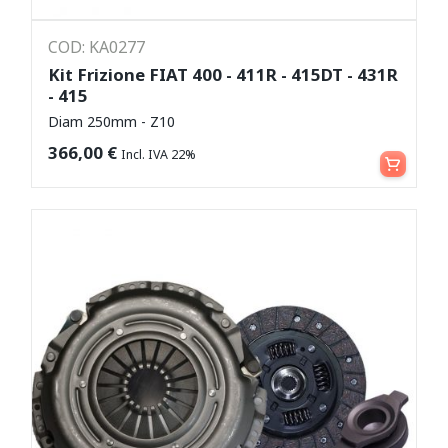
COD: KA0277
Kit Frizione FIAT 400 - 411R - 415DT - 431R
- 415
Diam 250mm - Z10
Aggiungi al carrello
366,00
€
Incl. IVA 22%