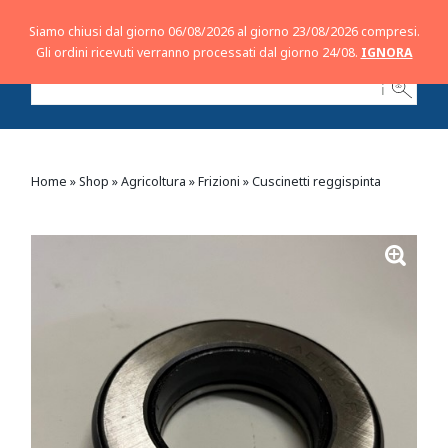
Siamo chiusi dal giorno 06/08/2026 al giorno 23/08/2026 compresi.
Gli ordini ricevuti verranno processati dal giorno 24/08.
IGNORA
ℹ
Home
»
Shop
»
Agricoltura
»
Frizioni
»
Cuscinetti reggispinta