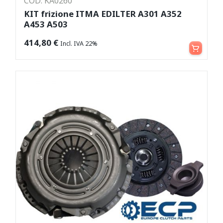
COD: KA0260
KIT frizione ITMA EDILTER A301 A352
A453 A503
Aggiungi al carrello
414,80
€
Incl. IVA 22%