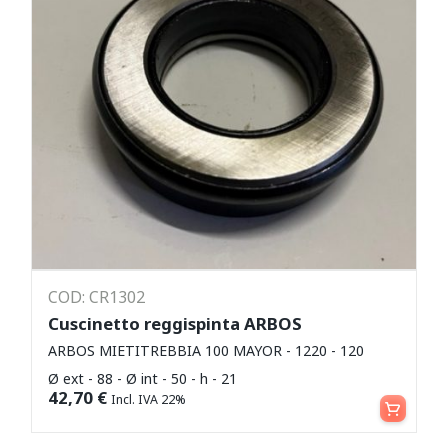
COD: CR1302
Cuscinetto reggispinta ARBOS
ARBOS MIETITREBBIA 100 MAYOR - 1220 - 120
Ø ext - 88 - Ø int - 50 - h - 21
Aggiungi al carrello
42,70
€
Incl. IVA 22%