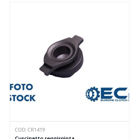
COD: CR1419
Cuscinetto reggispinta