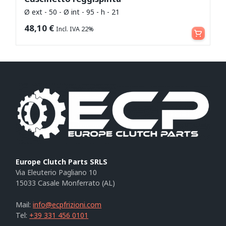
Ø ext - 50 - Ø int - 95 - h - 21
Leggi tutto
48,10
€
Incl. IVA 22%
Europe Clutch Parts SRLS
Via Eleuterio Pagliano 10
15033 Casale Monferrato (AL)
Mail:
info@ecpfrizioni.com
Tel:
+39 331 456 0101