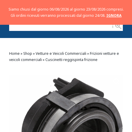
Siamo chiusi dal giorno 06/08/2026 al giorno 23/08/2026 compresi.
Gli ordini ricevuti verranno processati dal giorno 24/08.
IGNORA
ℹ
Home
»
Shop
»
Vetture e Veicoli Commerciali
»
Frizioni vetture e
veicoli commerciali
»
Cuscinetti reggispinta frizione