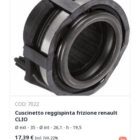
COD: 7022
Cuscinetto reggispinta frizione renault
CLIO
Ø ext - 35 - Ø int - 26,1 - h - 19,5
Aggiungi al carrello
17,39
€
Incl. IVA 22%