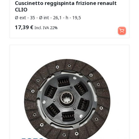
Cuscinetto reggispinta frizione renault
CLIO
Ø ext - 35 - Ø int - 26,1 - h - 19,5
Aggiungi al carrello
17,39
€
Incl. IVA 22%