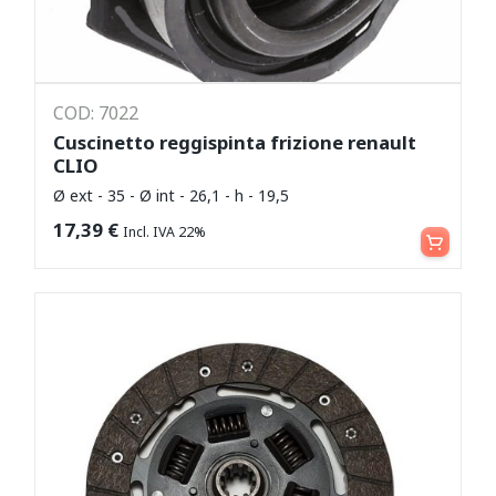
COD: 7022
Cuscinetto reggispinta frizione renault
CLIO
Ø ext - 35 - Ø int - 26,1 - h - 19,5
Aggiungi al carrello
17,39
€
Incl. IVA 22%