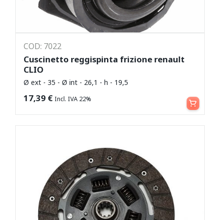
COD: 7022
Cuscinetto reggispinta frizione renault
CLIO
Ø ext - 35 - Ø int - 26,1 - h - 19,5
Aggiungi al carrello
17,39
€
Incl. IVA 22%