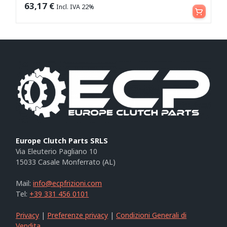
Leggi tutto
63,17
€
Incl. IVA 22%
Europe Clutch Parts SRLS
Via Eleuterio Pagliano 10
15033 Casale Monferrato (AL)
Mail:
info@ecpfrizioni.com
Tel:
+39 331 456 0101
Privacy
|
Preferenze privacy
|
Condizioni Generali di
Vendita