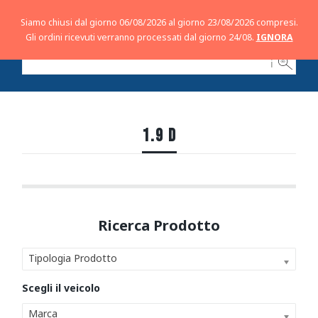
Siamo chiusi dal giorno 06/08/2026 al giorno 23/08/2026 compresi.
Gli ordini ricevuti verranno processati dal giorno 24/08.
IGNORA
ℹ
1.9 D
Tipologia Prodotto
Marca