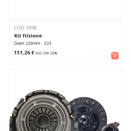
COD: Y098
Kit frizione
Diam 220mm - Z23
Leggi tutto
151,26
€
Incl. IVA 22%