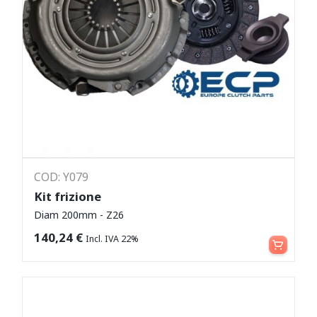
COD: Y079
Kit frizione
Diam 200mm - Z26
Leggi tutto
140,24
€
Incl. IVA 22%