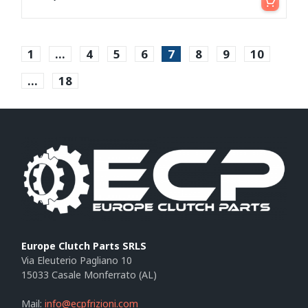
1
…
4
5
6
7
8
9
10
…
18
Europe Clutch Parts SRLS
Via Eleuterio Pagliano 10
15033 Casale Monferrato (AL)
Mail:
info@ecpfrizioni.com