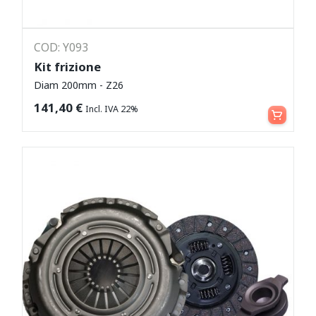
COD: Y093
Kit frizione
Diam 200mm - Z26
Leggi tutto
141,40
€
Incl. IVA 22%