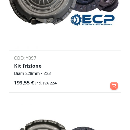
COD: Y097
Kit frizione
Diam 228mm - Z23
Leggi tutto
193,55
€
Incl. IVA 22%