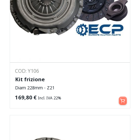
COD: Y106
Kit frizione
Diam 228mm - Z21
Leggi tutto
169,80
€
Incl. IVA 22%