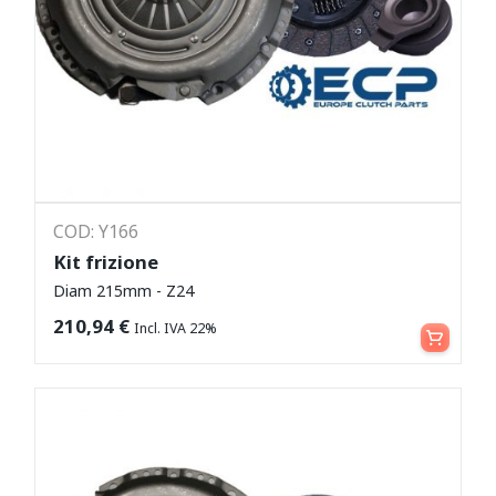
COD: Y166
Kit frizione
Diam 215mm - Z24
Leggi tutto
210,94
€
Incl. IVA 22%