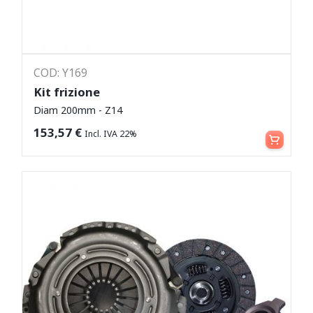
COD: Y169
Kit frizione
Diam 200mm - Z14
Leggi tutto
153,57
€
Incl. IVA 22%