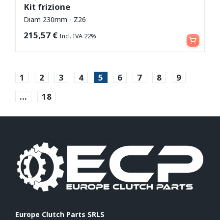
Kit frizione
Diam 230mm - Z26
Leggi tutto
215,57
€
Incl. IVA 22%
1
2
3
4
5
6
7
8
9
…
18
Europe Clutch Parts SRLS