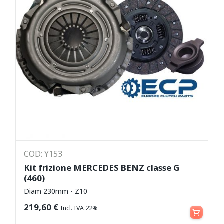
COD: Y153
Kit frizione MERCEDES BENZ classe G
(460)
Diam 230mm - Z10
Aggiungi al carrello
219,60
€
Incl. IVA 22%