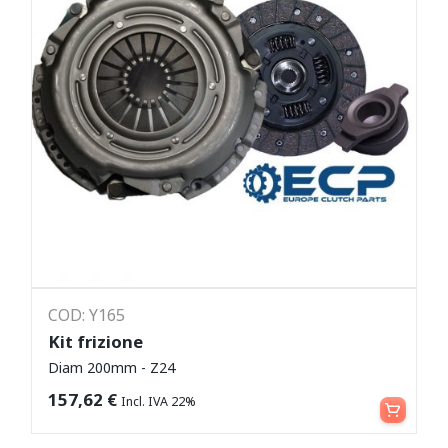
COD: Y165
Kit frizione
Diam 200mm - Z24
Leggi tutto
157,62
€
Incl. IVA 22%