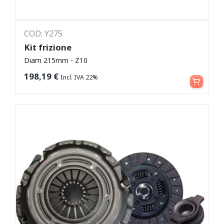
COD: Y275
Kit frizione
Diam 215mm - Z10
Leggi tutto
198,19
€
Incl. IVA 22%