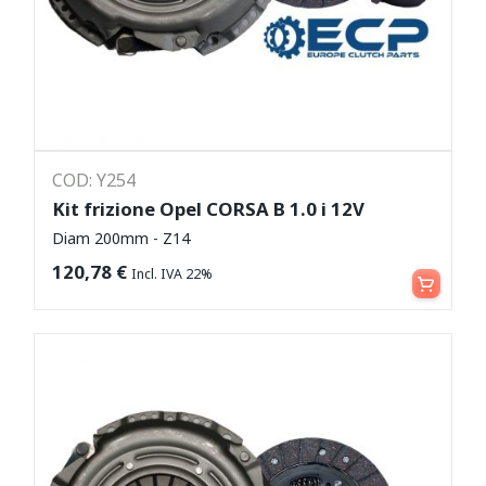
COD: Y254
Kit frizione Opel CORSA B 1.0 i 12V
Diam 200mm - Z14
Leggi tutto
120,78
€
Incl. IVA 22%