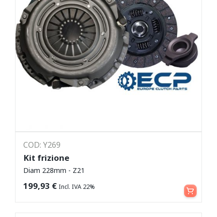
COD: Y269
Kit frizione
Diam 228mm - Z21
Leggi tutto
199,93
€
Incl. IVA 22%