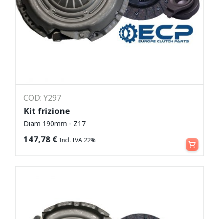
COD: Y297
Kit frizione
Diam 190mm - Z17
Leggi tutto
147,78
€
Incl. IVA 22%