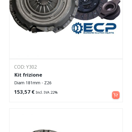
COD: Y302
Kit frizione
Diam 181mm - Z26
Leggi tutto
153,57
€
Incl. IVA 22%