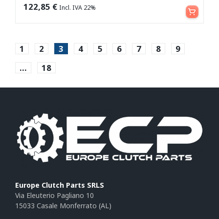
Leggi tutto
122,85
€
Incl. IVA 22%
1
2
3
4
5
6
7
8
9
…
18
Europe Clutch Parts SRLS
Via Eleuterio Pagliano 10
15033 Casale Monferrato (AL)