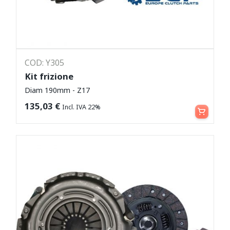
COD: Y305
Kit frizione
Diam 190mm - Z17
Leggi tutto
135,03
€
Incl. IVA 22%