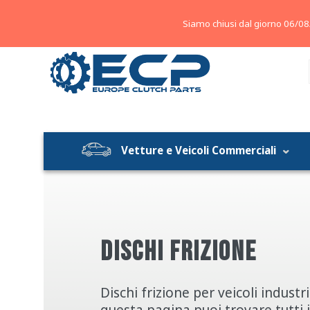
About
Contatti
Blog
Siamo chiusi dal giorno 06/08
Vetture e Veicoli Commerciali
DISCHI FRIZIONE
Dischi frizione per veicoli industria