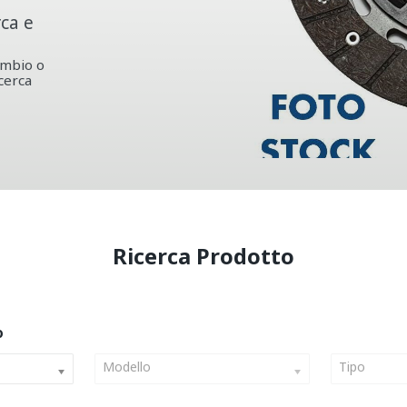
rca e
ambio o
icerca
Modello
Tipo