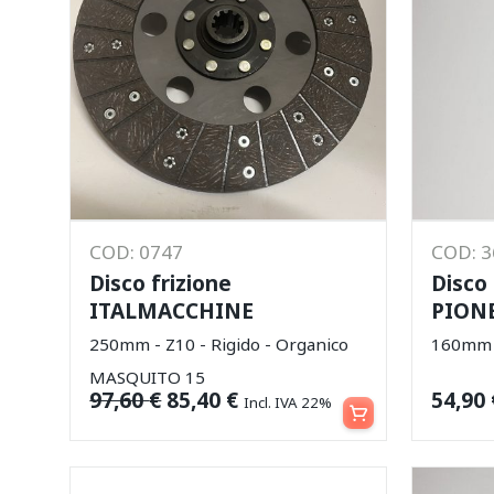
COD: 0747
COD: 
Disco frizione
Disco
ITALMACCHINE
PIONE
250mm - Z10 - Rigido - Organico
160mm -
MASQUITO 15
Aggiungi al carrello
97,60
€
85,40
€
54,90
Incl. IVA 22%