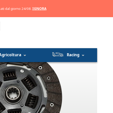
Account
Carrello
ati dal giorno 24/08.
IGNORA
Agricoltura
Racing