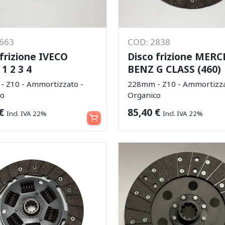
2663
COD: 2838
 frizione IVECO
Disco frizione MER
1 2 3 4
BENZ G CLASS (460)
 Z10 - Ammortizzato -
228mm - Z10 - Ammortizza
co
Organico
Aggiungi al carrello
€
85,40
€
Incl. IVA 22%
Incl. IVA 22%