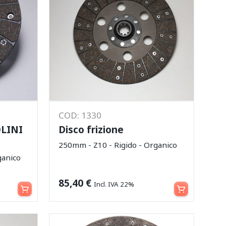
COD: 1330
OLINI
Disco frizione
250mm - Z10 - Rigido - Organico
ganico
Aggiungi al carrello
Aggiungi al carrello
85,40
€
Incl. IVA 22%