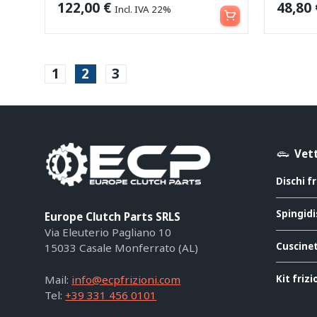
Aggiungi al carrello
122,00
€
48,80
Incl. IVA 22%
1
2
3
Vett
Dischi f
Spingidi
Europe Clutch Parts SRLS
Via Eleuterio Pagliano 10
Cuscinet
15033 Casale Monferrato (AL)
Kit friz
Mail:
info@ecpfrizioni.com
Tel:
+39 331 456 0101