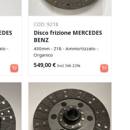
COD: 9218
CEDES
Disco frizione MERCEDES
BENZ
to -
430mm - Z18 - Ammortizzato -
Organico
Aggiungi al carrello
Aggiungi al carrello
549,00
€
Incl. IVA 22%