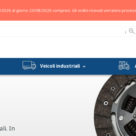
/2026 al giorno 23/08/2026 compresi. Gli ordini ricevuti verranno process
ℹ
Veicoli industriali
li. In