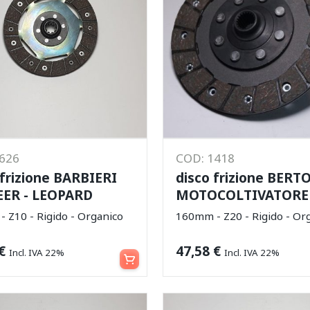
3626
COD: 1418
 frizione BARBIERI
disco frizione BERT
ER - LEOPARD
MOTOCOLTIVATORE
 Z10 - Rigido - Organico
160mm - Z20 - Rigido - Or
Aggiungi al carrello
€
47,58
€
Incl. IVA 22%
Incl. IVA 22%