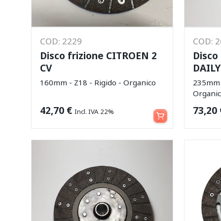
COD: 2229
COD: 
Disco frizione CITROEN 2
Disco
CV
DAILY 
160mm - Z18 - Rigido - Organico
235mm -
Organi
Aggiungi al carrello
42,70
€
73,20
Incl. IVA 22%