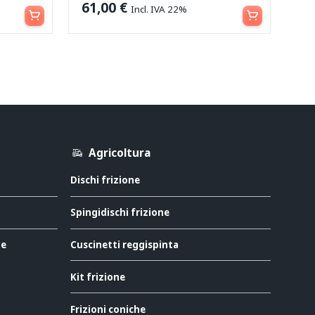
Aggiungi al carrello
Aggiungi al carrello
61,00
€
Incl. IVA 22%
Agricoltura
Dischi frizione
Spingidischi frizione
ne
Cuscinetti reggispinta
Kit frizione
Frizioni coniche