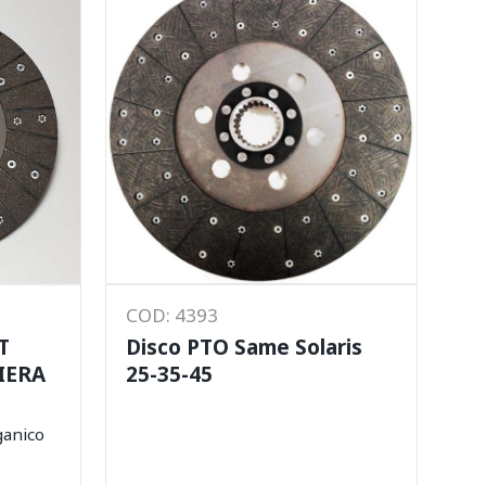
COD: 4393
T
Disco PTO Same Solaris
IERA
25-35-45
ganico