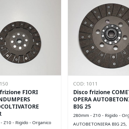
1150
COD: 1011
 frizione FIORI
Disco frizione COME
NDUMPERS
OPERA AUTOBETON
COLTIVATORE
BIG 25
R
280mm - Z10 - Rigido - Or
 Z10 - Rigido - Organico
AUTOBETONIERA BIG 25,