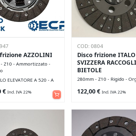
0947
COD: 0804
 frizione AZZOLINI
Disco frizione ITALO
SVIZZERA RACCOGL
 Z10 - Ammortizzato -
BIETOLE
co
280mm - Z10 - Rigido - Or
LO ELEVATORE A 520 - A
Aggiungi al carrello
0
€
122,00
€
Incl. IVA 22%
Incl. IVA 22%