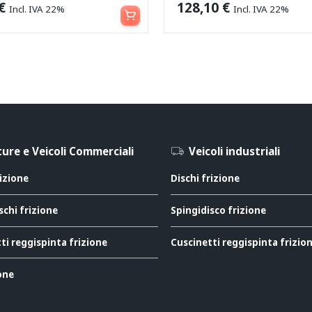
Aggiungi al carrello
€
128,10
€
Incl. IVA 22%
Incl. IVA 22%
ure e Veicoli Commerciali
Veicoli industriali
rizione
Dischi frizione
schi frizione
Spingidisco frizione
ti reggispinta frizione
Cuscinetti reggispinta frizio
ione