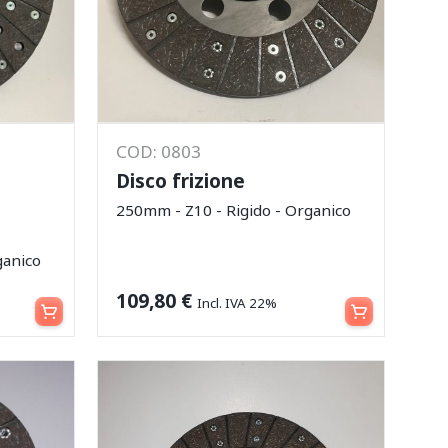
COD: 0803
Disco frizione
I
250mm - Z10 - Rigido - Organico
ganico
Aggiungi al carrello
Aggiungi al carrello
109,80
€
Incl. IVA 22%