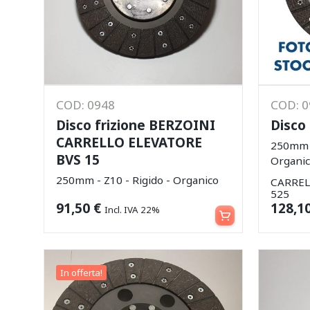
COD: 0948
COD: 
Disco frizione BERZOINI
Disco
CARRELLO ELEVATORE
250mm -
BVS 15
Organi
250mm - Z10 - Rigido - Organico
CARREL
525
Aggiungi al carrello
91,50
€
128,1
Incl. IVA 22%
In offerta!