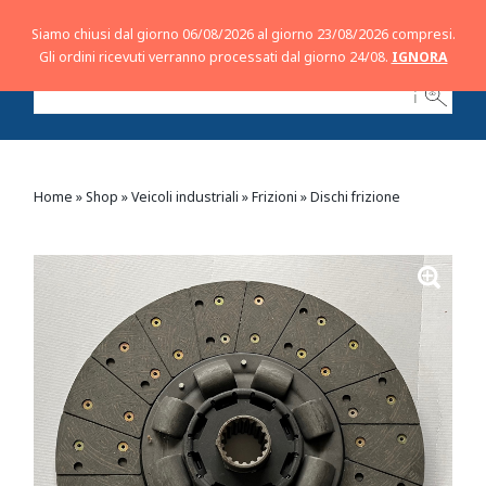
Siamo chiusi dal giorno 06/08/2026 al giorno 23/08/2026 compresi.
Gli ordini ricevuti verranno processati dal giorno 24/08.
IGNORA
ℹ
Home
»
Shop
»
Veicoli industriali
»
Frizioni
»
Dischi frizione