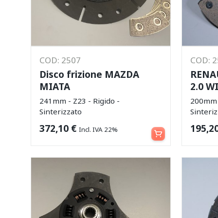
COD: 2507
COD: 
Disco frizione MAZDA
RENAU
MIATA
2.0 W
241mm - Z23 - Rigido -
200mm -
Sinterizzato
Sinteri
Aggiungi al carrello
372,10
€
195,2
Incl. IVA 22%