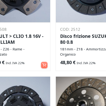
2508
COD: 2512
LT > CLIO 1.8 16V -
Disco frizione SUZUK
ILLIAM
80 0.8
 Z26 - Rame -
181mm - Z18 - Ammortizza
zzato
Organico
Aggiungi al carrello
0
€
48,80
€
Incl. IVA 22%
Incl. IVA 22%