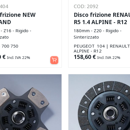
1404
COD: 2092
 frizione NEW
Disco frizione RENA
AND
R5 1.4 ALPINE - R12
 Z16 - Rigido -
180mm - Z20 - Rigido -
zzato
Sinterizzato
 700 750
PEUGEOT 104 | RENAULT 
ALPINE - R12
Aggiungi al carrello
0
€
158,60
€
Incl. IVA 22%
Incl. IVA 22%