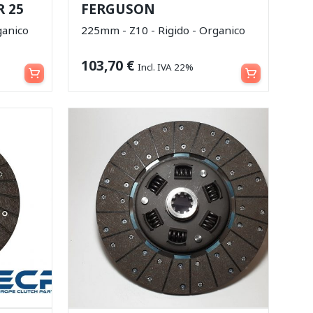
 25
FERGUSON
ganico
225mm - Z10 - Rigido - Organico
Aggiungi al carrello
Aggiungi al carrello
103,70
€
Incl. IVA 22%