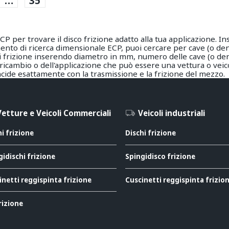
…
35
P per trovare il disco frizione adatto alla tua applicazione. Inse
nto di ricerca dimensionale ECP, puoi cercare per cave (o denti)
hi frizione inserendo diametro in mm, numero delle cave (o den
l ricambio o dell'applicazione che può essere una vettura o v
incide esattamente con la trasmissione e la frizione del mezzo.
Vetture e Veicoli Commerciali
Veicoli industriali
hi frizione
Dischi frizione
gidischi frizione
Spingidisco frizione
inetti reggispinta frizione
Cuscinetti reggispinta frizio
rizione