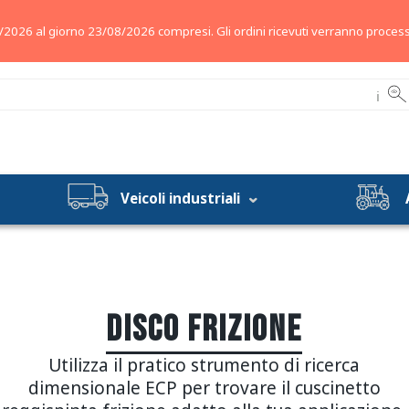
/2026 al giorno 23/08/2026 compresi. Gli ordini ricevuti verranno process
ℹ
Veicoli industriali
DISCO FRIZIONE
Utilizza il pratico strumento di ricerca
dimensionale ECP per trovare il cuscinetto