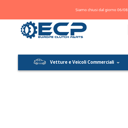
About
Contatti
Blog
Siamo chiusi dal giorno 06/08
Vetture e Veicoli Commerciali