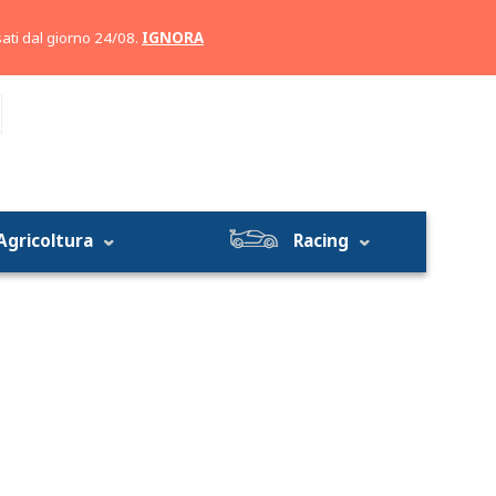
Account
Carrello
ati dal giorno 24/08.
IGNORA
Agricoltura
Racing