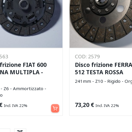
2563
COD: 2579
frizione FIAT 600
Disco frizione FERR
NA MULTIPLA -
512 TESTA ROSSA
241mm - Z10 - Rigido - Or
 Z6 - Ammortizzato -
co
Aggiungi al carrello
€
73,20
€
Incl. IVA 22%
Incl. IVA 22%