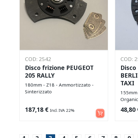
COD: 2542
COD: 
Disco frizione PEUGEOT
Disco 
205 RALLY
BERLI
TAXI
180mm - Z18 - Ammortizzato -
Sinterizzato
155mm -
Organi
Aggiungi al carrello
187,18
€
48,80
Incl. IVA 22%