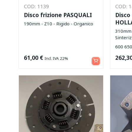
COD: 1139
COD: 
Disco frizione PASQUALI
Disco
HOLL
190mm - Z10 - Rigido - Organico
310mm -
Sinteri
600 650
Aggiungi al carrello
61,00
€
262,3
Incl. IVA 22%