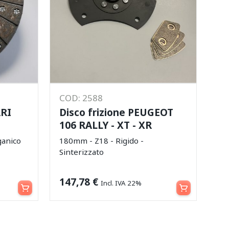
COD: 2588
ARI
Disco frizione PEUGEOT
106 RALLY - XT - XR
ganico
180mm - Z18 - Rigido -
Sinterizzato
Aggiungi al carrello
Aggiungi al carrello
147,78
€
Incl. IVA 22%