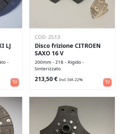
COD: 2513
I LJ
Disco frizione CITROEN
SAXO 16 V
to -
200mm - Z18 - Rigido -
Sinterizzato
Aggiungi al carrello
Aggiungi al carrello
213,50
€
Incl. IVA 22%