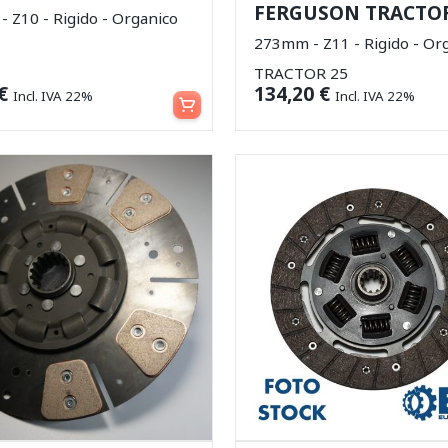
FERGUSON TRACTOR
 Z10 - Rigido - Organico
273mm - Z11 - Rigido - Or
TRACTOR 25
Aggiungi al carrello
€
134,20
€
Incl. IVA 22%
Incl. IVA 22%