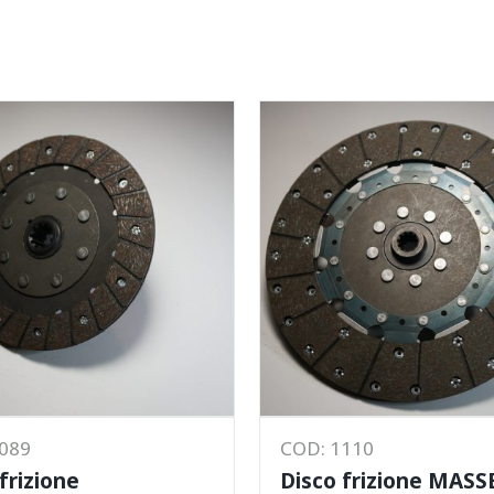
1089
COD: 1110
frizione
Disco frizione MASS