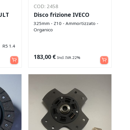
COD: 2458
ULT
Disco frizione IVECO
325mm - Z10 - Ammortizzato -
Organico
R5 1.4
Aggiungi al carrello
Aggiungi al carrello
183,00
€
Incl. IVA 22%