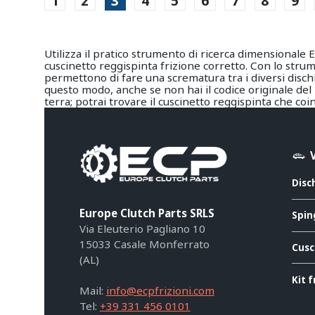
1
2
3
4
5
6
7
8
9
Utilizza il pratico strumento di ricerca dimensionale EC
cuscinetto reggispinta frizione corretto. Con lo strume
permettono di fare una scrematura tra i diversi disc
questo modo, anche se non hai il codice originale de
terra; potrai trovare il cuscinetto reggispinta che co
Disc
Europe Clutch Parts SRLS
Spin
Via Eleuterio Pagliano 10
15033 Casale Monferrato
Cusc
(AL)
Kit f
Mail:
info@ecpfrizioni.com
Tel:
+39 331 456 0101