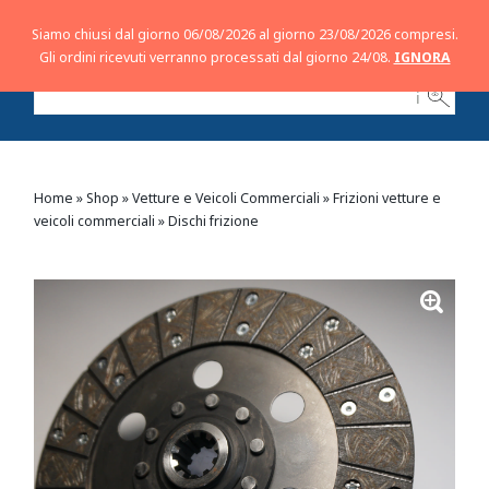
Siamo chiusi dal giorno 06/08/2026 al giorno 23/08/2026 compresi.
Gli ordini ricevuti verranno processati dal giorno 24/08.
IGNORA
ℹ
Home
»
Shop
»
Vetture e Veicoli Commerciali
»
Frizioni vetture e
veicoli commerciali
»
Dischi frizione