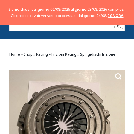
Siamo chiusi dal giorno 06/08/2026 al giorno 23/08/2026 compresi.
Gli ordini ricevuti verranno processati dal giorno 24/08.
IGNORA
ℹ
Home
»
Shop
»
Racing
»
Frizioni Racing
»
Spingidischi frizione