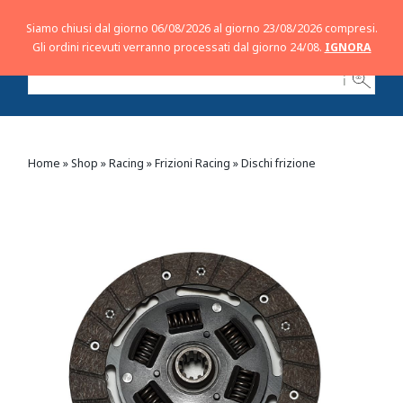
Siamo chiusi dal giorno 06/08/2026 al giorno 23/08/2026 compresi.
Gli ordini ricevuti verranno processati dal giorno 24/08.
IGNORA
ℹ
Home
»
Shop
»
Racing
»
Frizioni Racing
»
Dischi frizione