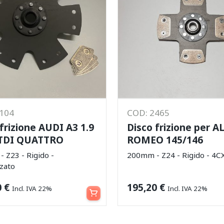
6104
COD: 2465
frizione AUDI A3 1.9
Disco frizione per A
 TDI QUATTRO
ROMEO 145/146
 Z23 - Rigido -
200mm - Z24 - Rigido - 4C
zzato
Aggiungi al carrello
0
€
195,20
€
Incl. IVA 22%
Incl. IVA 22%