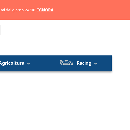
Account
Carrello
ati dal giorno 24/08.
IGNORA
Agricoltura
Racing