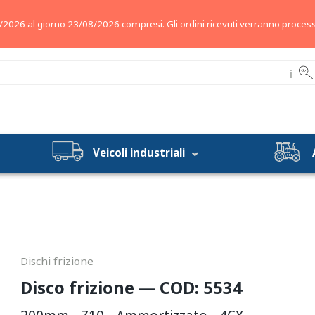
/2026 al giorno 23/08/2026 compresi. Gli ordini ricevuti verranno process
ℹ
Veicoli industriali
Dischi frizione
Disco frizione — COD: 5534