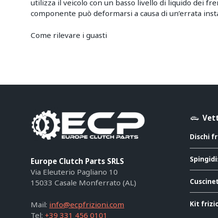
utilizza il veicolo con un basso livello di liquido dei fr
componente può deformarsi a causa di un’errata insta
Come rilevare i guasti
Vett
Dischi f
Spingidi
Europe Clutch Parts SRLS
Via Eleuterio Pagliano 10
Cuscinet
15033 Casale Monferrato (AL)
Kit friz
Mail:
info@ecpfrizioni.com
Tel:
+39 331 456 0101