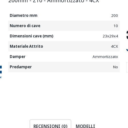
200mm - Z10 - Ammortizzato - 4CX
Diametro mm
200
Numero di cave
10
Dimensioni cave (mm)
23x29x4
Materiale Attrito
4CX
Damper
Ammortizzato
Predamper
No
RECENSIONI (0)
MODELLI