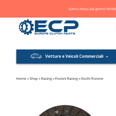
About
Contatti
Blog
Siamo chiusi dal giorno 06/08
Vetture e Veicoli Commerciali
Home
»
Shop
»
Racing
»
Frizioni Racing
»
Dischi frizione