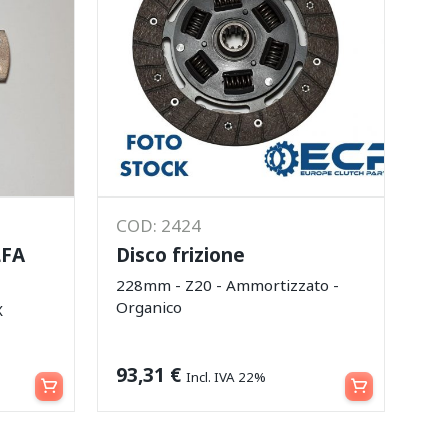
COD: 2424
LFA
Disco frizione
228mm - Z20 - Ammortizzato -
Organico
X
Aggiungi al carrello
Leggi tutto
93,31
€
Incl. IVA 22%