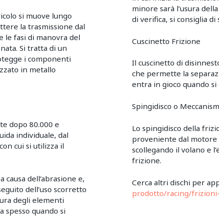
minore sarà l’usura della
gricolo si muove lungo
di verifica, si consiglia 
ttere la trasmissione dal
 le fasi di manovra del
Cuscinetto Frizione
ata. Si tratta di un
rotegge i componenti
Il cuscinetto di disinnes
izzato in metallo
che permette la separazi
entra in gioco quando si
Spingidisco o Meccanism
nte dopo 80.000 e
Lo spingidisco della friz
uida individuale, dal
proveniente dal motore a
n cui si utilizza il
scollegando il volano e l
frizione.
 causa dell’abrasione e,
Cerca altri dischi per ap
seguito dell’uso scorretto
prodotto/racing/frizioni-
sura degli elementi
ca spesso quando si