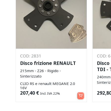
COD: 2831
COD: 
Disco frizione RENAULT
Disco 
TDI -
215mm - Z26 - Rigido -
Sinterizzato
240mm -
Sinteri
CLIO RS e renault MEGANE 2.0
16V
Aggiungi al carrello
207,40
€
292,8
Incl. IVA 22%