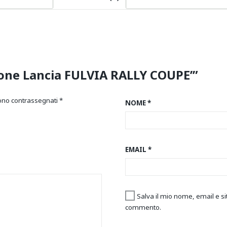
zione Lancia FULVIA RALLY COUPE’”
sono contrassegnati
*
NOME
*
EMAIL
*
Salva il mio nome, email e s
commento.