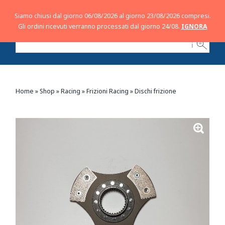
Siamo chiusi dal giorno 06/08/2026 al giorno 23/08/2026 compresi.
Gli ordini ricevuti verranno processati dal giorno 24/08.
IGNORA
ℹ
Home
»
Shop
»
Racing
»
Frizioni Racing
»
Dischi frizione