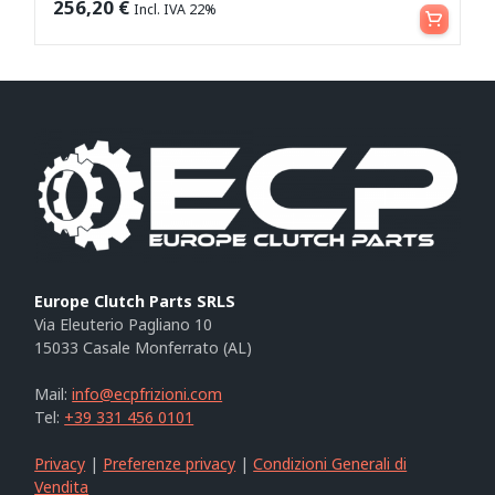
Aggiungi al carrello
256,20
€
Incl. IVA 22%
Europe Clutch Parts SRLS
Via Eleuterio Pagliano 10
15033 Casale Monferrato (AL)
Mail:
info@ecpfrizioni.com
Tel:
+39 331 456 0101
Privacy
|
Preferenze privacy
|
Condizioni Generali di
Vendita