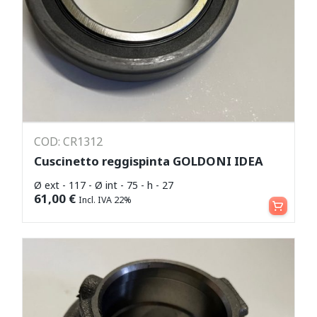
COD: CR1312
Cuscinetto reggispinta GOLDONI IDEA
Ø ext - 117 - Ø int - 75 - h - 27
Aggiungi al carrello
61,00
€
Incl. IVA 22%