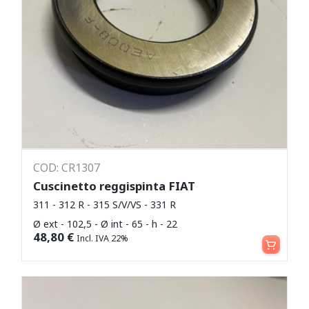
COD: CR1307
Cuscinetto reggispinta FIAT
311 - 312 R - 315 S/V/VS - 331 R
Ø ext - 102,5 - Ø int - 65 - h - 22
Aggiungi al carrello
48,80
€
Incl. IVA 22%