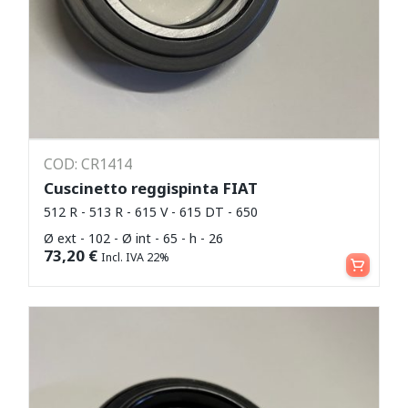
COD: CR1414
Cuscinetto reggispinta FIAT
512 R - 513 R - 615 V - 615 DT - 650
Ø ext - 102 - Ø int - 65 - h - 26
Aggiungi al carrello
73,20
€
Incl. IVA 22%