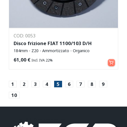
COD: 0053
Disco frizione FIAT 1100/103 D/H
184mm - Z20 - Ammortizzato - Organico
Aggiungi al carrello
61,00
€
Incl. IVA 22%
1
2
3
4
5
6
7
8
9
10