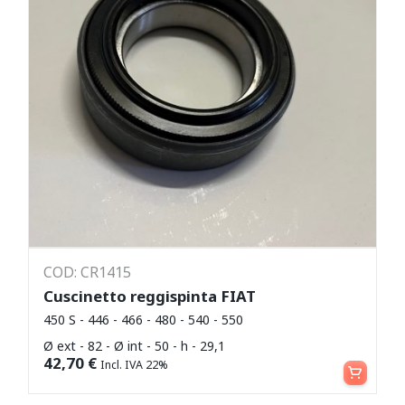
COD: CR1415
Cuscinetto reggispinta FIAT
450 S - 446 - 466 - 480 - 540 - 550
Ø ext - 82 - Ø int - 50 - h - 29,1
Aggiungi al carrello
42,70
€
Incl. IVA 22%