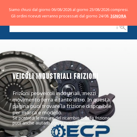
Siamo chiusi dal giorno 06/08/2026 al giorno 23/08/2026 compresi.
Gli ordini ricevuti verranno processati dal giorno 24/08.
IGNORA
ℹ
VEICOLI INDUSTRIALI
FRIZIONI
Frizioni per veicoli industriali, mezzi
movimento terra e tanto altro. In questa
pagina puoi trovare la frizione disponibile
per marca e modello.
Se possiedi le misure del ricambio o della frizione,
puoi anche aiutarti con la ricerca dimensionale.