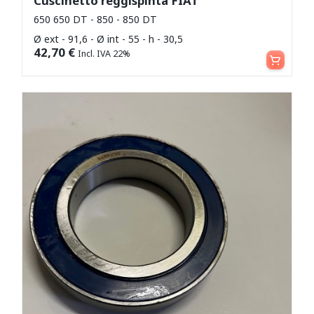
Cuscinetto reggispinta FIAT
650 650 DT - 850 - 850 DT
Ø ext - 91,6 - Ø int - 55 - h - 30,5
Aggiungi al carrello
42,70
€
Incl. IVA 22%