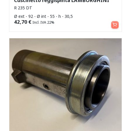
Cuscinetto reggispinta LAMBORGHINI
R 235 DT
Ø ext - 92 - Ø int - 55 - h - 30,5
Aggiungi al carrello
42,70
€
Incl. IVA 22%