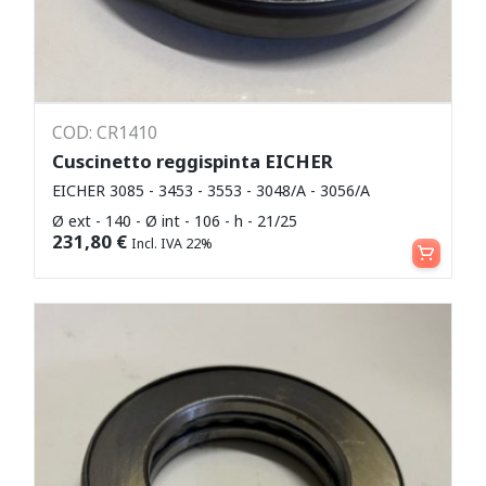
COD: CR1410
Cuscinetto reggispinta EICHER
EICHER 3085 - 3453 - 3553 - 3048/A - 3056/A
Ø ext - 140 - Ø int - 106 - h - 21/25
Aggiungi al carrello
231,80
€
Incl. IVA 22%