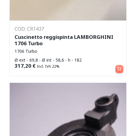
COD: CR1437
Cuscinetto reggispinta LAMBORGHINI
1706 Turbo
1706 Turbo
Ø ext - 69,8 - Ø int - 58,6 - h - 182
Aggiungi al carrello
317,20
€
Incl. IVA 22%