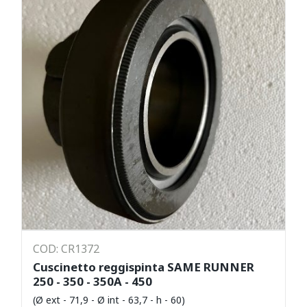
COD: CR1372
Cuscinetto reggispinta SAME RUNNER
250 - 350 - 350A - 450
(Ø ext - 71,9 - Ø int - 63,7 - h - 60)