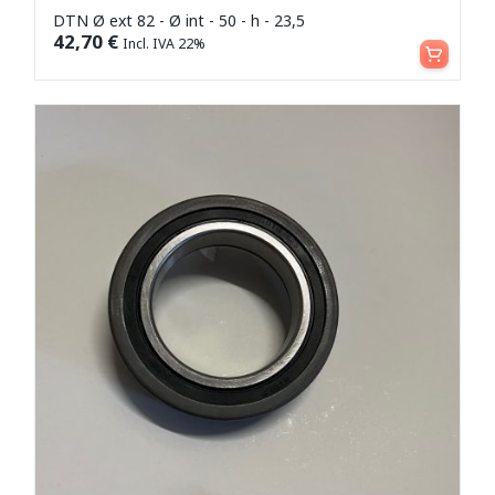
DTN Ø ext 82 - Ø int - 50 - h - 23,5
Aggiungi al carrello
42,70
€
Incl. IVA 22%