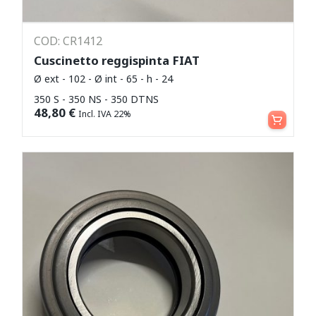
COD: CR1412
Cuscinetto reggispinta FIAT
Ø ext - 102 - Ø int - 65 - h - 24
350 S - 350 NS - 350 DTNS
Aggiungi al carrello
48,80
€
Incl. IVA 22%