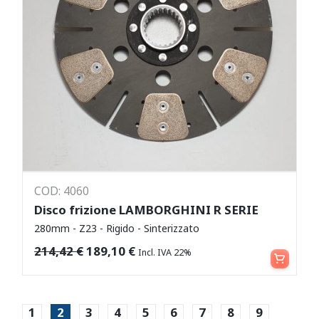
COD: 4060
Disco frizione LAMBORGHINI R SERIE
280mm - Z23 - Rigido - Sinterizzato
Aggiungi al carrello
214,42
€
189,10
€
Incl. IVA 22%
1
2
3
4
5
6
7
8
9