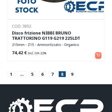
COD: 3892
Disco frizione NIBBI BRUNO
TRATTORINO G119 G219 225LDT
215mm - Z15 - Ammortizzato - Organico
Leggi tutto
74,42
€
Incl. IVA 22%
1
…
5
6
7
8
9