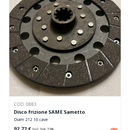
COD: 0883
Disco frizione SAME Sametto
Diam 212 10 cave
Aggiungi al carrello
92,72
€
Incl. IVA 22%