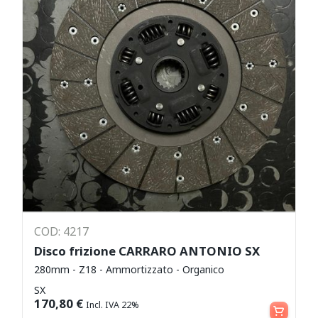
COD: 4217
Disco frizione CARRARO ANTONIO SX
280mm - Z18 - Ammortizzato - Organico
SX
Aggiungi al carrello
170,80
€
Incl. IVA 22%