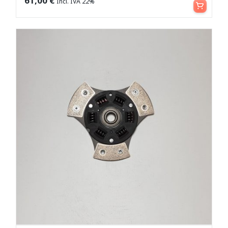
61,00
€
Incl. IVA 22%