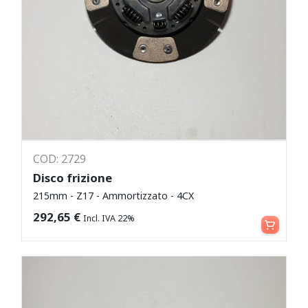
COD: 2729
Disco frizione
215mm - Z17 - Ammortizzato - 4CX
Aggiungi al carrello
292,65
€
Incl. IVA 22%