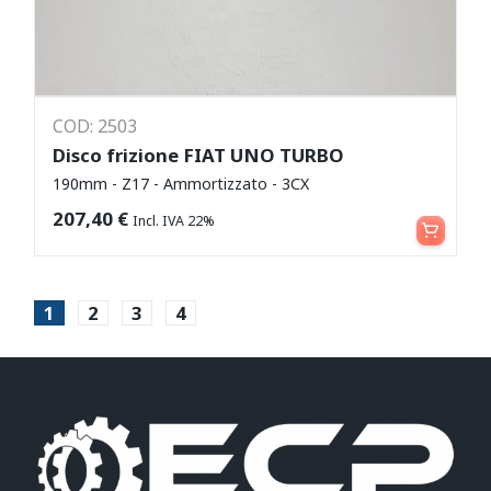
COD: 2503
Disco frizione FIAT UNO TURBO
190mm - Z17 - Ammortizzato - 3CX
Aggiungi al carrello
207,40
€
Incl. IVA 22%
1
2
3
4